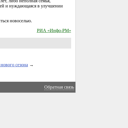
ет, либо неполная семья,
етей и нуждающаяся в улучшении
ться новоселью.
РИА «Инфо-РМ»
нового сезона
→
Обратная связь