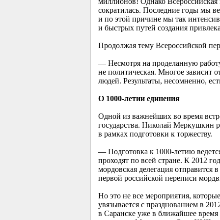
миллионов! Однако Всероссийская пе
сократилась. Последние годы мы в
и по этой причине мы так интенси
и быстрых путей создания привлека
Продолжая тему Всероссийской пе
— Несмотря на проделанную работу,
не политическая. Многое зависит о
людей. Результаты, несомненно, ест
О
1000-летии
единения
Одной из важнейших во время встр
государства. Николай Меркушкин ра
в рамках подготовки к торжеству.
— Подготовка к
1000-летию
ведетс
проходят по всей стране. К 2012 го
мордовская делегация отправится в
первой российской переписи мордв
Но это не все мероприятия, которы
увязывается с празднованием в 20
в Саранске уже в ближайшее время 