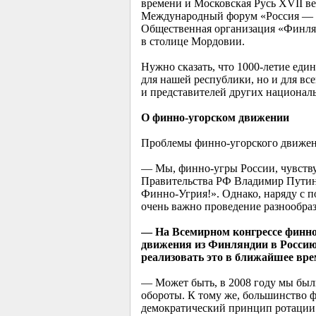
времени и Московская Русь XVII ве
Международный форум «Россия — сп
Общественная организация «Финля
в столице Мордовии.
Нужно сказать, что
1000-летие
едине
для нашей республики, но и для вс
и представителей других национал
О финно-угорском движении
Проблемы финно-угорского движен
— Мы, финно-угры России, чувству
Правительства РФ Владимир Путин,
Финно-Угрия!». Однако, наряду с п
очень важно проведение разнообраз
— На Всемирном конгрессе финно
движения из Финляндии в Россию.
реализовать это в ближайшее вр
— Может быть, в 2008 году мы были
обороты. К тому же, большинство 
демократический принцип ротации 