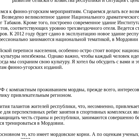
развитие сельского хозяйства республики и ситуация с це
мся к финно-угорским мероприятиям. Стараемся делать все возм
. Возведено великолепное здание Национального драматического т
 Табаков. Кроме того, построено современное здание Институт
тов, соответствующих уровню трехзвездочного отеля. Ведется с
ов. К 2012 году будет сдано в эксплуатацию новое здание респ
офессионально занимаются национальной тематикой, в Мордовии 
йской переписи населения, особенно остро стоит вопрос нацио
 культуры неизбежны. Однако важно, чтобы каждый человек иде
гда мы сохраним свою культуру. Я хотел бы обсудить с вами и э
там финно-угорских изданий.
РФ с компактным проживанием мордвы, прежде всего, интересова
блику привлекательным регионом.
ития талантов жителей республики, что, несомненно, привлекает 
е для перспективных ребят занятия в спортивных комплексах яв
т защищать честь страны и республики, занимаются совершенно б
ся тренироваться в Мордовии.
сновном те, кто имеет мордовские корни. А по оценкам ученых,