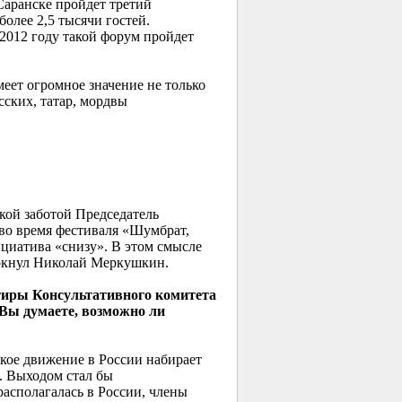
Саранске пройдет третий
лее 2,5 тысячи гостей.
012 году такой форум пройдет
еет огромное значение не только
сских, татар, мордвы
кой заботой Председатель
во время фестиваля «Шумбрат,
циатива «снизу». В этом смысле
ркнул Николай Меркушкин.
тиры Консультативного комитета
 Вы думаете, возможно ли
кое движение в России набирает
. Выходом стал бы
асполагалась в России, члены