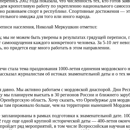
репись 2002 года показала, что численность тех, кто готов зая
едем кропотливую работу по укреплению национального самосозн
вно развиваем спорт в республике. Спортивные достижения — э
тельного имиджа для того или иного народа.
реписи населения, Николай Меркушкин отметил:
 мы не можем быть уверены в результатах грядущей переписи, по
т самоощущения каждого конкретного человека. За
5-10
лет нево
ь, но придется еще много работать в этом направлении.
ечи стала тема празднования
1000-летия
единения мордовского н
ссказал журналистам об истоках знаменательной даты и о тех м
я давно. Мы активно работаем с мордовской диаспорой. Дни Ре
ду мы планируем выехать в 30 регионов России и ближнего заруб
 Оренбургскую область. Хочу сказать, что Оренбуржье для морд
ы там проживало больше, чем на территории нынешней Мордов
е запланированы в рамках подготовки к знаменательной дате.
100
12 году еще одной крупной исторической даты —
400-летия
оконча
пройдет ряд мероприятий, в том числе Всероссийская научная 