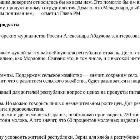
шим доверием относились бы ко всем нам. Это помогло бы им 
ому, продуктивному сотрудничеству. Думаю, что Международны
шим пониманием, — отметил Глава РМ.
 продукты
орских журналистов России Александра Абдулова заинтересовал
олеем душой за эту важнейшую для республики отрасль. Дело в т
сильно, как Мордовия. Связано это, в том числе, и с высокой ин
темпы. Поддержим сельское хозяйство — значит, сохраним село.
ит, что с развитием сельского хозяйства, будет развиваться и на
щный для жителей республики вопрос о ценах на продукты пита
ы. Но можно говорить лишь о незначительном росте цен. Для рез
ита продовольствия.
ными изделиями весь Саранск, необходимо производить 220 тон
 тонн молока. А это значит, что 60 процентов молочных изделий 
хочу успокоить жителей республики. Зерна для хлеба в республик