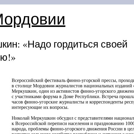
Мордовии
кин: «Надо гордиться своей
ю!»
Всероссийский фестиваль финно-угорской прессы, прохо
в столице Мордовии журналистов национальных изданий с
Меркушкин, один из активистов финно-угорского движени
с участниками форума в Доме Республики. Встреча прошла 
часов финно-угорские журналисты и корреспонденты рес
интересующие их вопросы.
Николай Меркушкин обсудил с представителями национа
к Всероссийской переписи населения и празднованию
100
народа, проблемы финно-угорского движения России в цело