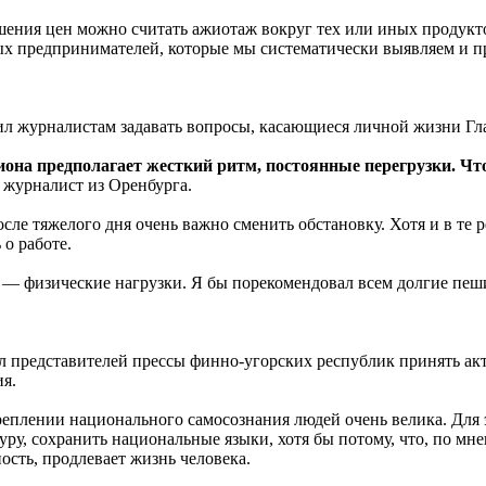
ения цен можно считать ажиотаж вокруг тех или иных продукто
ых предпринимателей, которые мы систематически выявляем и п
л журналистам задавать вопросы, касающиеся личной жизни Гл
она предполагает жесткий ритм, постоянные перегрузки. Чт
 журналист из Оренбурга.
сле тяжелого дня очень важно сменить обстановку. Хотя и в те р
 о работе.
 — физические нагрузки. Я бы порекомендовал всем долгие пеш
л представителей прессы финно-угорских республик принять акт
я.
плении национального самосознания людей очень велика. Для э
уру, сохранить национальные языки, хотя бы потому, что, по мн
ость, продлевает жизнь человека.