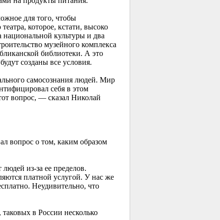
нами на продукты питания.
ожное для того, чтобы
еатра, которое, кстати, высоко
а национальной культуры и два
троительство музейного комплекса
убликанской библиотеки. А это
будут созданы все условия.
нального самосознания людей. Мир
нтифицировал себя в этом
тот вопрос, — сказал Николай
л вопрос о том, каким образом
людей из-за ее пределов.
ляются платной услугой. У нас же
есплатно. Неудивительно, что
 таковых в России несколько