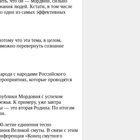
вить, что он — мордвин, сильно
ания людей. Кстати, в том числе
то один из самых эффективных
тому что эта тема, в целом,
зможно перевернуть сознание
арода с народами Российского
ероприятиях, которые проводятся
спублики Мордовия с успехом
ежья. К примеру, уже завтра
вы — это вторая Родина. По итогам
ии.
0-летие
единения тесно
ния Великой смуты. В связи с этим
конференция «Конец смутного