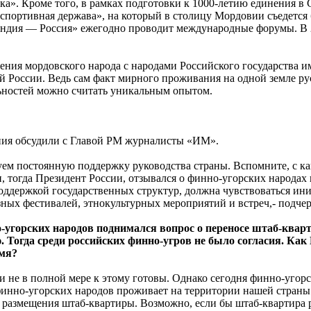
ка». Кроме того, в рамках подготовки к
1000-летию
единения в 
ортивная держава», на который в столицу Мордовии съедется бо
ндия — Россия» ежегодно проводит международные форумы. В 2
ния мордовского народа с народами Российского государства им
ей России. Ведь сам факт мирного проживания на одной земле ру
ьностей можно считать уникальным опытом.
ия обсудили с Главой РМ журналисты «ИМ».
ем постоянную поддержку руководства страны. Вспомните, с ка
 тогда Президент России, отзывался о финно-угорских народах 
оддержкой государственных структур, должна чувствоваться ини
ных фестивалей, этнокультурных мероприятий и встреч,
- подче
-угорских народов поднимался вопрос о переносе штаб-квар
 Тогда среди российских финно-угров не было согласия. Как
емя?
 не в полной мере к этому готовы. Однако сегодня финно-угорс
финно-угорских народов проживает на территории нашей страны
размещения штаб-квартиры. Возможно, если бы штаб-квартира р