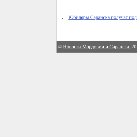
←
Юбиляры Саранска получат под
©
Новости Мордовии и Саранска
, 2