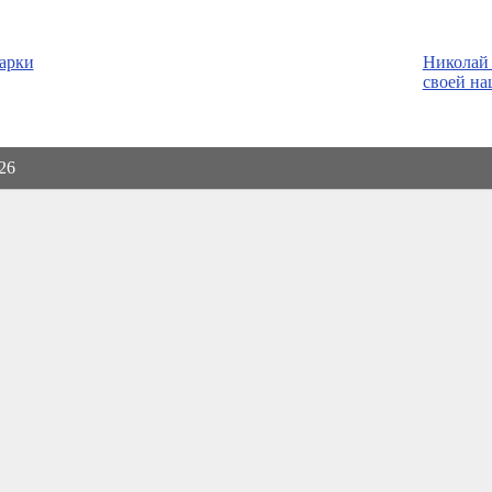
арки
Николай
своей на
026