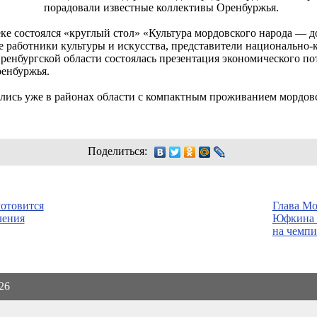
порадовали известные коллективы Оренбуржья.
еке состоялся «круглый стол» «Культура мордовского народа —
ие работники культуры и искусства, представители национально
енбургской области состоялась презентация экономического п
енбуржья.
лись уже в районах области с компактным проживанием мордовс
Поделиться:
отовится
Глава Мо
ления
Юфкина 
на чемпи
026