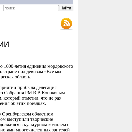
ии
ию
1000-летия
единения мордовского
по стране под девизом «Все мы —
ргская область.
оприятий прибыла делегация
ого Собрания РМ В.В.Конаковым.
, который отметил, что не раз
ния об этих поездках.
в Оренбургском областном
ртом выступили творческие
должился в культурном комплексе
ртистами многочисленных зрителей