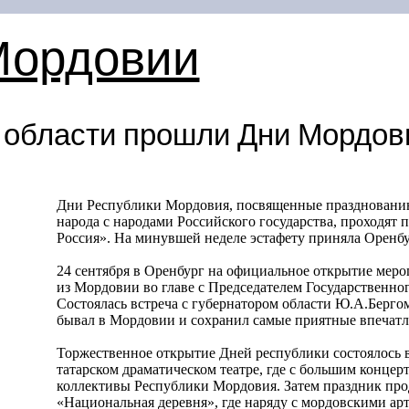
Мордовии
 области прошли Дни Мордов
Дни Республики Мордовия, посвященные празднован
народа с народами Российского государства, проходят 
Россия». На минувшей неделе эстафету приняла Оренбу
24 сентября в Оренбург на официальное открытие мер
из Мордовии во главе с Председателем Государственн
Состоялась встреча с губернатором области Ю.А.Бергом
бывал в Мордовии и сохранил самые приятные впечатле
Торжественное открытие Дней республики состоялось 
татарском драматическом театре, где с большим конце
коллективы Республики Мордовия. Затем праздник про
«Национальная деревня», где наряду с мордовскими а