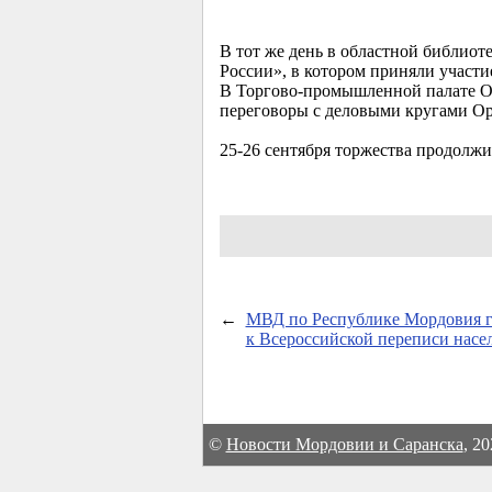
В тот же день в областной библиот
России», в котором приняли участ
В Торгово-промышленной палате Ор
переговоры с деловыми кругами Ор
25-26
сентября торжества продолжи
←
МВД по Республике Мордовия г
к Всероссийской переписи насе
©
Новости Мордовии и Саранска
, 2