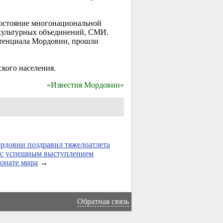
 достояние многонациональной
-культурных объединений, СМИ.
отенциала Мордовии, прошли
кого населения.
«Известия Мордовии»
рдовии поздравил тяжелоатлета
с успешным выступлением
онате мира
→
Обратная связь