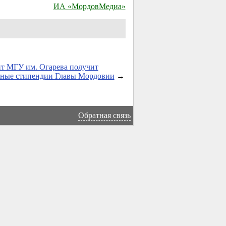
ИА «МордовМедиа»
нт МГУ им. Огарева получит
ьные стипендии Главы Мордовии
→
Обратная связь