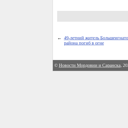
←
49-летний
житель Большеигнато
района погиб в огне
©
Новости Мордовии и Саранска
, 2