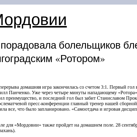
Мордовии
 порадовала болельщиков бл
лгоградским «Ротором»
перерыва домашняя игра закончилась со счетом 3:1. Первый гол 
рилл Панченко. Уже через четыре минуты нападающему «Ротора» 
л преимущество, и последний гол был забит Станиславом Прок
ослематчевой пресс-конференции главный тренер нашей сборно
нила все, что было запланировано. «Самоотдача и игровая дисци
е для «Мордовии» также пройдет на домашнем поле. 28 сентября
ахань).