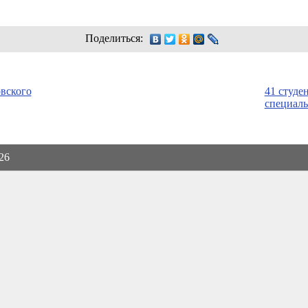
Поделиться:
вского
41 студе
специал
026