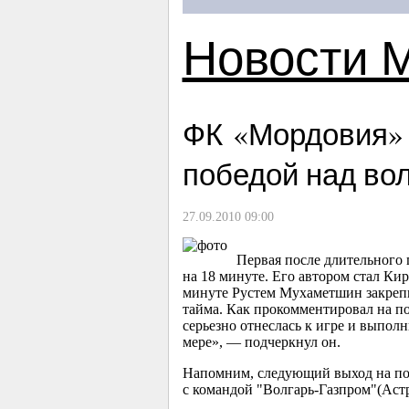
Новости 
ФК «Мордовия»
победой над во
27.09.2010 09:00
Первая после длительного 
на 18 минуте. Его автором стал Ки
минуте Рустем Мухаметшин закрепи
тайма. Как прокомментировал на п
серьезно отнеслась к игре и выпол
мере», — подчеркнул он.
Напомним, следующий выход на пол
с командой "Волгарь-Газпром"(Астр