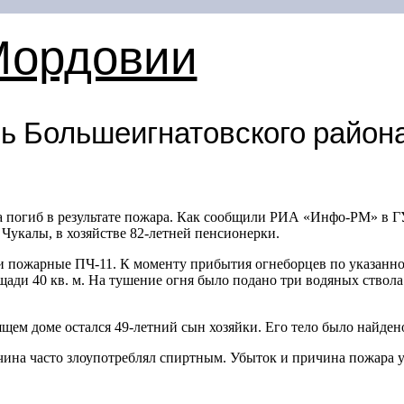
Мордовии
ь Большеигнатовского района
 погиб в результате пожара. Как сообщили РИА «Инфо-РМ» в Г
 Чукалы, в хозяйстве
82-летней
пенсионерки.
 пожарные ПЧ-11. К моменту прибытия огнеборцев по указанно
ади 40 кв. м. На тушение огня было подано три водяных ствола
ящем доме остался
49-летний
сын хозяйки. Его тело было найден
чина часто злоупотреблял спиртным. Убыток и причина пожара 