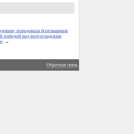
довия» порадовала болельщиков
й победой над волгоградским
м»
→
Обратная связь