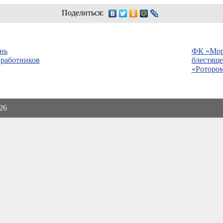
Поделиться:
нь
ФК «Мор
 работников
блестяще
«Роторо
026