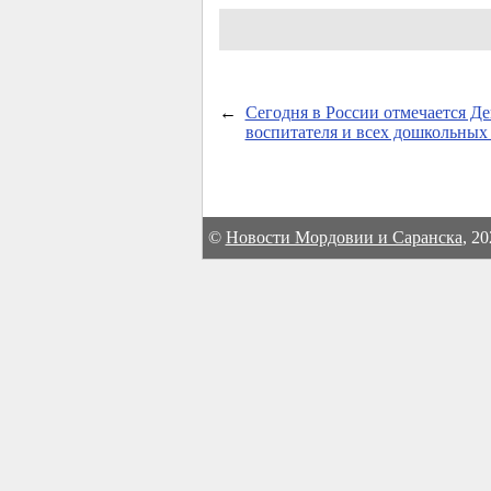
←
Сегодня в России отмечается Де
воспитателя и всех дошкольных
©
Новости Мордовии и Саранска
, 2