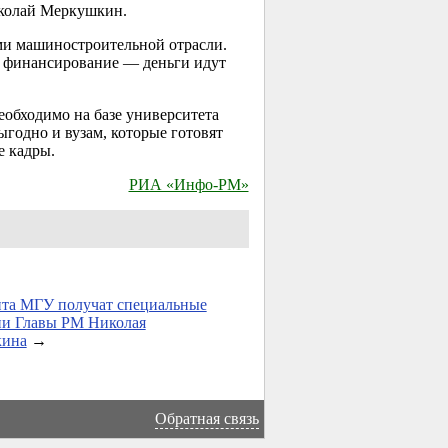
иколай Меркушкин.
ми машиностроительной отрасли.
 финансирование — деньги идут
обходимо на базе университета
годно и вузам, которые готовят
е кадры.
РИА «Инфо-РМ»
нта МГУ получат специальные
ии Главы РМ Николая
ина
→
Обратная связь