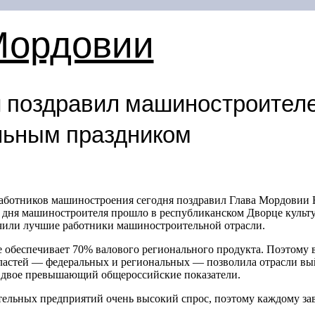
Мордовии
 поздравил машиностроител
льным праздником
аботников машиностроения сегодня поздравил Глава Мордовии
 дня машиностроителя прошло в республиканском Дворце культу
чили лучшие работники машиностроительной отрасли.
 обеспечивает 70% валового регионального продукта. Поэтому в
ластей — федеральных и региональных — позволила отрасли вый
вдвое превышающий общероссийские показатели.
льных предприятий очень высокий спрос, поэтому каждому зав