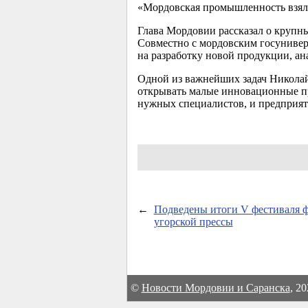
«Мордовская промышленность взяла
Глава Мордовии рассказал о крупн
Совместно с мордовским госуниве
на разработку новой продукции, ан
Одной из важнейших задач Николай
открывать малые инновационные пр
нужных специалистов, и предприят
←
Подведены итоги V фестиваля 
угорской прессы
©
Новости Мордовии и Саранска
, 2