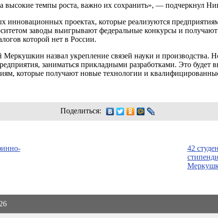
 высокие темпы роста, важно их сохранить», — подчеркнул Н
ых инновационных проектах, которые реализуются предприятия
рситетом заводы выигрывают федеральные конкурсы и получают
алогов которой нет в России.
 Меркушкин назвал укрепление связей науки и производства. Не
едприятия, заниматься прикладными разработками. Это будет вы
иям, которые получают новые технологии и квалифицированны
Поделиться:
финно-
42 студе
стипенд
Меркушк
026