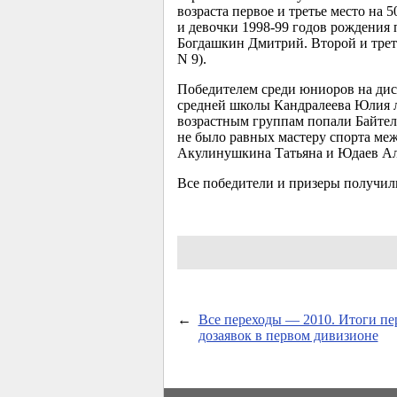
возраста первое и третье место на
5
и девочки
1998-99
годов рождения п
Богдашкин Дмитрий. Второй и трет
N 9).
Победителем среди юниоров на дис
средней школы Кандралеева Юлия ли
возрастным группам попали Байтел
не было равных мастеру спорта меж
Акулинушкина Татьяна и Юдаев Ал
Все победители и призеры получил
←
Все переходы — 2010. Итоги пе
дозаявок в первом дивизионе