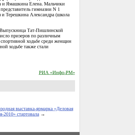
а и Ямашкина Елена. Мальчики
 представитель гимназии N 1
) и Терешкина Александра (школа
). Выпускница Тат-Пишлинской
число призеров по различным
В спортивной ходьбе среди женщин
ной ходьбе также стали
РИА «Инфо-РМ»
одная выставка-ярмарка «Деловая
-2010» стартовала
→