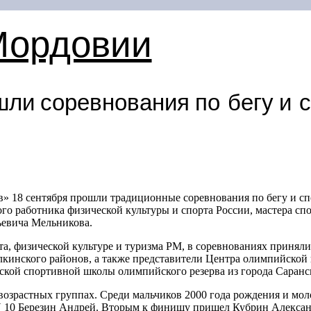
Мордовии
шли соревнования по бегу и 
в» 18 сентября прошли традиционные соревнования по бегу и с
о работника физической культуры и спорта России, мастера сп
евича Мельникова.
а, физической культуре и туризма РМ, в соревнованиях приняли 
лкинского районов, а также представители Центра олимпийской
кой спортивной школы олимпийского резерва из города Саранс
возрастных группах. Среди мальчиков 2000 года рождения и мол
N 10 Березин Андрей. Вторым к финишу пришел Кубрин Александр