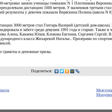
00-метровке
заняли ученицы гимназии N 1 Плотникова Вероник
реодолевали дистанцию 1000 метров. У мальчиков третьим стал
ий результаты у девочек показали Веряскина Полина (школа N 8
танции 3000 метров стал Гонтарь Валерий (детский дом-школа
дировала в забеге среди девушек 1991 года и старше. Также в 
ова Алена, Канаева Юлия, Клокова Евгения, Сергачев Сергей. 
дународного класса Жихаревой Наталье.. Призерами по спортив
ексей.
и грамоты и денежные призы.
Поделиться:
риода
Междунар
Мордовия