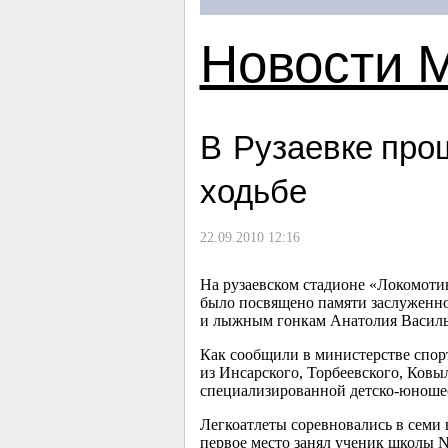
Новости 
В Рузаевке про
ходьбе
22.09.2010 12:16
На рузаевском стадионе «Локомоти
было посвящено памяти заслуженног
и лыжным гонкам Анатолия Василь
Как сообщили в министерстве спорт
из Инсарского, Торбеевского, Ковы
специализированной детско-юношес
Легкоатлеты соревновались в семи 
первое место занял ученик школы 