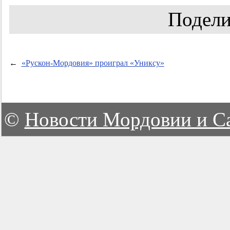
Подели
←
«Рускон-Мордовия» проиграл «Униксу»
©
Новости Мордовии и С