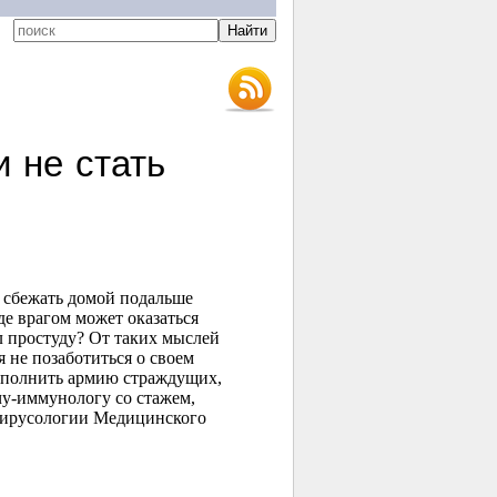
и не стать
я сбежать домой подальше
де врагом может оказаться
л простуду? От таких мыслей
 не позаботиться о своем
пополнить армию страждущих,
чу-иммунологу со стажем,
вирусологии Медицинского