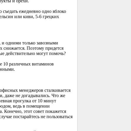
рукты и орехи.
 съедать ежедневно одно яблоко
пельсин или киви,
5-6
грецких
, и одними только завозными
ах снижается. Поэтому придется
рые действительно могут помочь?
ее 10 различных витаминов
онными.
 офисных менеджеров сталкивается
, даже не догадывались. Что же
евная прогулка от 10 минут
родом, ведь в помещении
а. Конечно, этот совет покажется
лучае постарайтесь не пользоваться