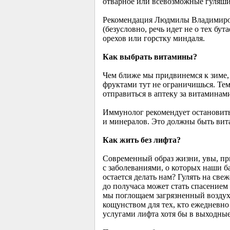
отварное или всевозможные гуляши
Рекомендация Людмилы Владимировн
(безусловно, речь идет не о тех бу
орехов или горстку миндаля.
Как выбрать витамины?
Чем ближе мы придвинемся к зиме, 
фруктами тут не ограничишься. Тем
отправиться в аптеку за витаминам
Иммунолог рекомендует остановить 
и минералов. Это должны быть вит
Как жить без лифта?
Современный образ жизни, увы, пр
с заболеваниями, о которых наши б
остается делать нам? Гулять на св
до получаса может стать спасением
мы поглощаем загрязненный воздух. 
кощунством для тех, кто ежедневно
услугами лифта хотя бы в выходные