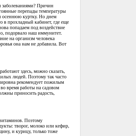
и заболеваниями? Причин
стоянные перепады температуры
 и осеннюю куртку. Но днем
то в прохладный кабинет, где еще
снова попадаем под воздействие
но, подорвало наш иммунитет.
ние на организм человека
оровья она нам не добавила. Вот
работают здесь, можно сказать,
ожилых людей. Поэтому так часто
имировна рекомендует пожилым
 во время работы на садовом
должны приносить радость,
 витаминов. Поэтому
укты: творог, молоко или кефир,
ину, и курицу, только тоже