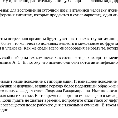
. Ну и, конечно, растительную пищу. Овощи — в любом виде, ф
ы: для восполнения суточной дозы витаминов человеку нужно
тафорских гигантах, которые продаются в супермаркетах), один а
тем острее наш организм будет чувствовать нехватку витаминов
 более что количество полезных веществ в межсезонье во фрукт
и в упаковке. Как же среди всего многообразия выбрать те, кото
свой выбор на тех комплексах, в состав которых входит не мен
амины А, С, Е, потому что именно они считаются антиинфекци
иводит наше поколение к гиподинамии. И нынешнее поколение
абушки и дедушки, ведшие гораздо более подвижный образ жизни
ежем воздухе — дает ответ Людмила Владимировна. Именно ежедн
 для многих из нас. В это время наш организм насыщается кисло
Если гулять не хватает времени, попробуйте отказаться от лифт
 возвращается после рабочего дня с тяжелыми сумками. В таком с
 дни.