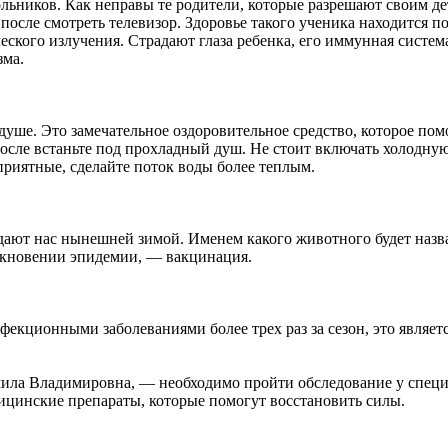
ьников. Как неправы те родители, которые разрешают своим дет
 после смотреть телевизор. Здоровье такого ученика находится п
кого излучения. Страдают глаза ребенка, его иммунная система 
зма.
 душе. Это замечательное оздоровительное средство, которое пом
после встаньте под прохладный душ. Не стоит включать холодну
приятные, сделайте поток воды более теплым.
ают нас нынешней зимой. Именем какого животного будет назван
никновении эпидемии, — вакцинация.
фекционными заболеваниями более трех раз за сезон, это являет
ила Владимировна, — необходимо пройти обследование у специал
ицинские препараты, которые помогут восстановить силы.