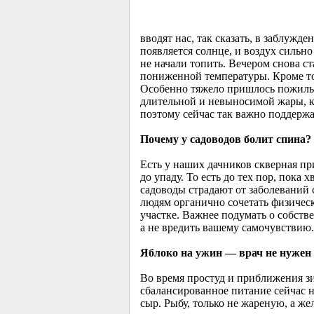
вводят нас, так сказать, в заблужд
появляется солнце, и воздух сильно
не начали топить. Вечером снова с
пониженной температуры. Кроме тог
Особенно тяжело пришлось пожилым
длительной и невыносимой жары, как
поэтому сейчас так важно поддержа
Почему у садоводов болит спина?
Есть у наших дачников скверная при
до упаду. То есть до тех пор, пока
садоводы страдают от заболеваний
людям органично сочетать физическ
участке. Важнее подумать о собстве
а не вредить вашему самочувствию.
Яблоко на ужин — врач не нужен
Во время простуд и приближения з
сбалансированное питание сейчас н
сыр. Рыбу, только не жареную, а ж