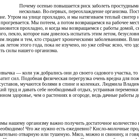
Почему осенью повышается риск заболеть простудным
несколько. Во-первых, переохлаждение организма. По
ение. Утром на улице прохладно, и мы натягиваем теплый свитер
 прогревается. Мы потеем, а потом возвращаемся на рабочее мес
тановится прохладно, и когда мы возвращаемся с работы домой, 
о, пекло, которое нам довелось испытать этим летом, безуслов
 людям и тем, кто страдает хроническими заболеваниями. Влия
 летом этого года, пока не изучено, но уже сейчас ясно, что зд
ть силы нашего организма.
вычка — коли уж добрались они до своего садового участка, то 
 хватит сил. Подобная физическая перегрузка очень вредна для п
 суставов, мучаются болями в спине и коленках. Людмила Влад
ий труд и давать себе необходимый отдых, устраивая переменки
нном здоровье, чем о растениях в огороде, ведь дачные работы 
имы нашему организму важно получить достаточное количество
еобходимо! Что же нужно есть ежедневно? Кисло-молочные прод
елательно отварную или тушеную. Мясо, можно и свинину, и говяд