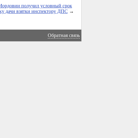
Мордовии получил условный срок
ку дачи взятки инспектору ДПС
→
Обратная связь