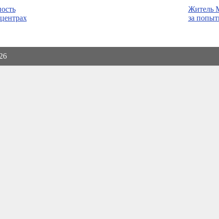
ость
Житель 
 центрах
за попыт
026