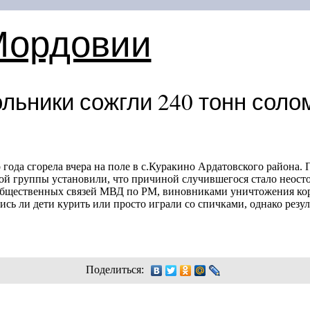
Мордовии
льники сожгли 240 тонн соло
года сгорела вчера на поле в с.Куракино Ардатовского района.
ой группы установили, что причиной случившегося стало неост
общественных связей МВД по РМ, виновниками уничтожения кор
лись ли дети курить или просто играли со спичками, однако резу
Поделиться: