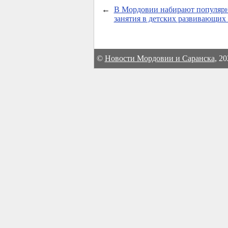
←
В Мордовии набирают популярн
занятия в детских развивающих
©
Новости Мордовии и Саранска
, 2