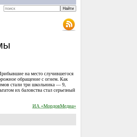
мы
 Прибывшие на место случившегося
орожное обращение с огнем. Как
мов стали три школьника — 9,
льтатом их баловства стал серьезный
ИА «МордовМедиа»