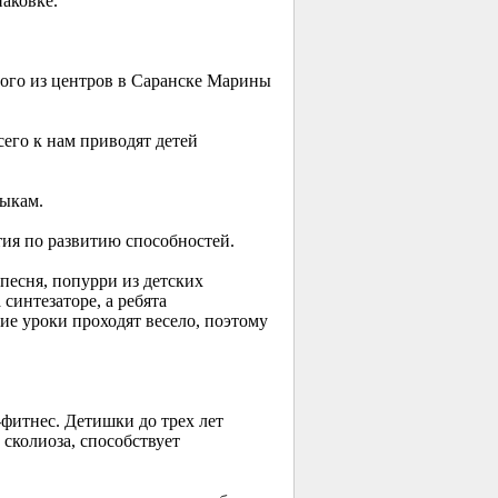
аковке.
ного из центров в Саранске Марины
его к нам приводят детей
зыкам.
тия по развитию способностей.
есня, попурри из детских
интезаторе, а ребята
е уроки проходят весело, поэтому
-фитнес. Детишки до трех лет
сколиоза, способствует