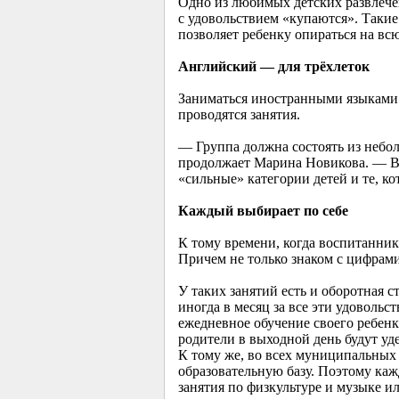
Одно из любимых детских развлече
с удовольствием «купаются». Таки
позволяет ребенку опираться на вс
Английский — для трёхлеток
Заниматься иностранными языками в
проводятся занятия.
— Группа должна состоять из небол
продолжает Марина Новикова. — Вп
«сильные» категории детей и те, к
Каждый выбирает по себе
К тому времени, когда воспитанник
Причем не только знаком с цифрами
У таких занятий есть и оборотная с
иногда в месяц за все эти удовольс
ежедневное обучение своего ребенк
родители в выходной день будут уде
К тому же, во всех муниципальных
образовательную базу. Поэтому ка
занятия по физкультуре и музыке и