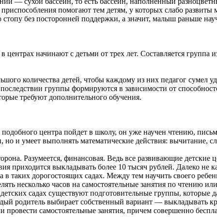
ний — сухой бассейн, то есть бассейн, наполненный разноцветн
е приспособления помогают тем детям, у которых слабо развиты
ю стопу без посторонней поддержки, а значит, малыш раньше науч
 центрах начинают с детьми от трех лет. Составляется группа из
ьшого количества детей, чтобы каждому из них педагог сумел 
оследствии группы формируются в зависимости от способностей
оторые требуют дополнительного обучения.
 подобного центра пойдет в школу, он уже научен чтению, письм
, но и умеет выполнять математические действия: вычитание, с
торона. Разумеется, финансовая. Ведь все развивающие детские 
твия приходится выкладывать более 10 тысяч рублей. Далеко не к
а в таких дорогостоящих садах. Между тем научить своего ребе
лять несколько часов на самостоятельные занятия по чтению или 
 детских садах существуют подготовительные группы, которые 
ждый родитель выбирает собственный вариант — выкладывать к
ли провести самостоятельные занятия, причем совершенно беспла