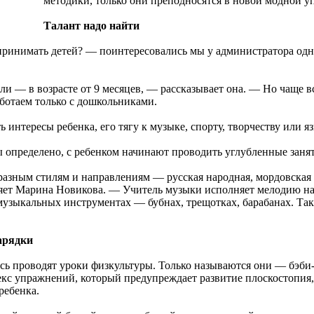
методики, только они преподносятся в новой модной уп
Талант надо найти
 принимать детей? — поинтересовались мы у администратора од
 — в возрасте от 9 месяцев, — рассказывает она. — Но чаще вс
аботаем только с дошкольниками.
 интересы ребенка, его тягу к музыке, спорту, творчеству или я
ы определено, с ребенком начинают проводить углубленные заня
зным стилям и направлениям — русская народная, мордовская п
яет Марина Новикова. — Учитель музыки исполняет мелодию на с
узыкальных инструментах — бубнах, трещотках, барабанах. Таки
арядки
есь проводят уроки физкультуры. Только называются они — бэби
с упражнений, который предупреждает развитие плоскостопия, 
ебенка.