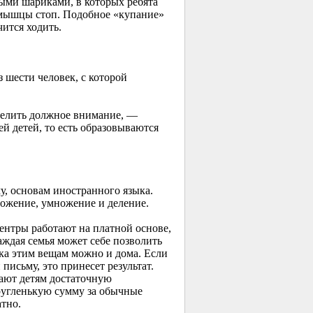
ыми шариками, в которых ребята
 мышцы стоп. Подобное «купание»
ится ходить.
 шести человек, с которой
уделить должное внимание, —
 детей, то есть образовываются
у, основам иностранного языка.
ложение, умножение и деление.
центры работают на платной основе,
аждая семья может себе позволить
нка этим вещам можно и дома. Если
письму, это принесет результат.
дают детям достаточную
ругленькую сумму за обычные
тно.