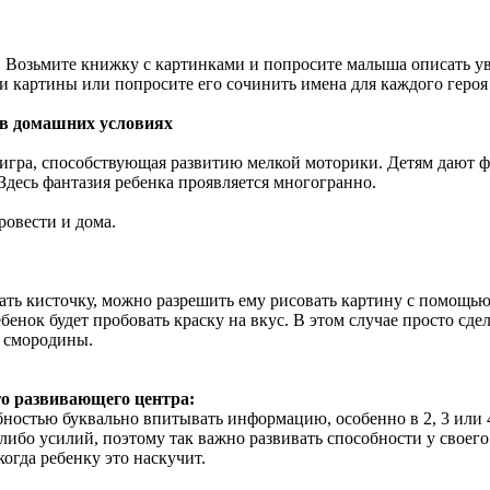
. Возьмите книжку с картинками и попросите малыша описать ув
 картины или попросите его сочинить имена для каждого героя 
 в домашних условиях
гра, способствующая развитию мелкой моторики. Детям дают фас
 Здесь фантазия ребенка проявляется многогранно.
ровести и дома.
ать кисточку, можно разрешить ему рисовать картину с помощью 
бенок будет пробовать краску на вкус. В этом случае просто сд
, смородины.
го развивающего центра:
остью буквально впитывать информацию, особенно в 2, 3 или 4
либо усилий, поэтому так важно развивать способности у своег
огда ребенку это наскучит.