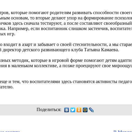
ров, которые помогают родителям развивать способности своего
льным основам, то вторые делают упор на формирование психоло
ичков здесь сначала тестируют, а после составляют своеобразны
ка. Например, если воспитанник слишком застенчив, воспитате
ых игр.
о входит в азарт и забывает о своей стеснительности, а мы стара
 директор детского развивающего клуба Татьяна Камаева.
азных методик, которые в игровой форме помогают детям адапт
ения в маленьком коллективе, а позже проецируют свое мироо
еще и тем, что воспитателями здесь становятся активисты педаг
тателю.
Поделиться: