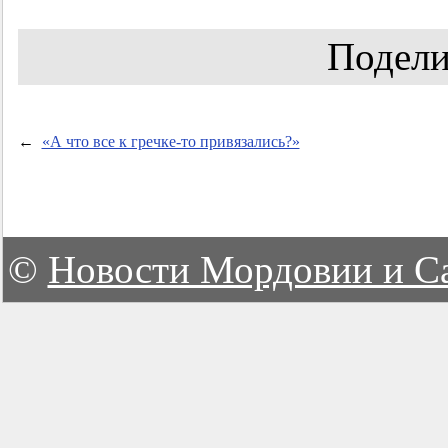
Подели
←
«А что все к гречке-то привязались?»
©
Новости Мордовии и С