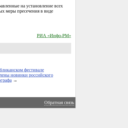
авленные на установление всех
ых меры пресечения в виде
РИА «Инфо-РМ»
бликанском фестивале
лены новинки российского
ографа
→
Обратная связь