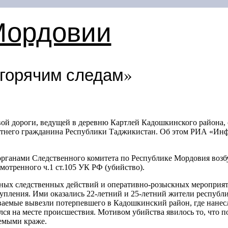
Мордовии
горячим следам»
овой дороги, ведущей в деревню Картлей Кадошкинского района,
етнего
гражданина Республики Таджикистан. Об этом РИА «Ин
рганами Следственного комитета по Республике Мордовия возб
мотренного ч.1 ст.105 УК РФ (убийство).
нных следственных действий и оперативно-розыскных мероприят
упления. Ими оказались
22-летний
и
25-летний
жители республик
реваемые вывезли потерпевшего в Кадошкинский район, где нане
лся на месте происшествия. Мотивом убийства явилось то, что 
емыми краже.