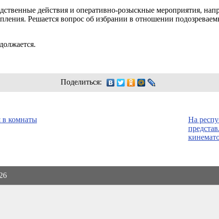
едственные действия и оперативно-розыскные мероприятия, напр
упления. Решается вопрос об избрании в отношении подозреваем
должается.
Поделиться:
я в комнаты
На респу
представ
кинемат
026