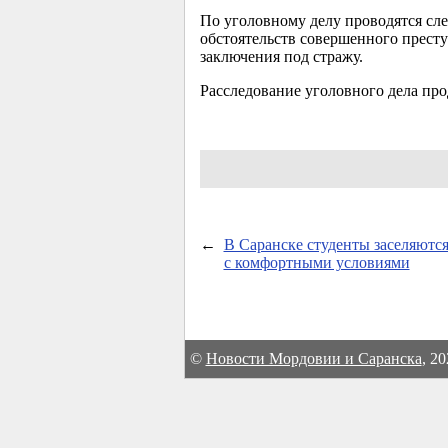
По уголовному делу проводятся сл
обстоятельств совершенного прест
заключения под стражу.
Расследование уголовного дела про
←
В Саранске студенты заселяютс
с комфортными условиями
©
Новости Мордовии и Саранска
, 2