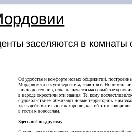
Мордовии
денты заселяются в комнаты
Об удобстве и комфорте новых общежитий, построенны
Мордовского госуниверситета, знают все. Но немногие
лично до тех пор, пока не начался массовый заезд нови
в народе окрестили эти здания. Те, кому посчастливилос
с удовольствием обживают новые территории. Нам захот
здесь действительно так хороши, как об этом говорило
в гости к новосёлам.
Здесь всё по-другому