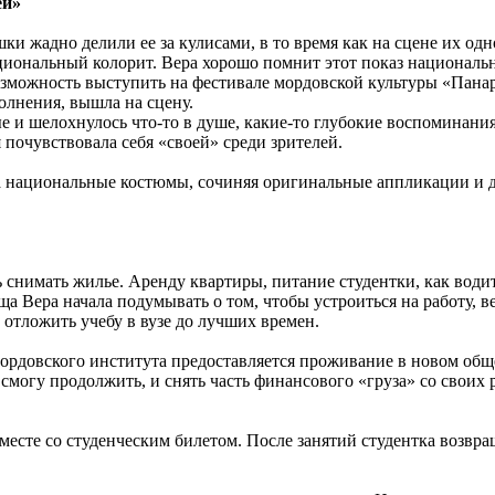
ей»
шки жадно делили ее за кулисами, в то время как на сцене их о
циональный колорит. Вера хорошо помнит этот показ национальн
возможность выступить на фестивале мордовской культуры «Пана
волнения, вышла на сцену.
ые и шелохнулось что-то в душе, какие-то глубокие воспоминания
 почувствовала себя «своей» среди зрителей.
а национальные костюмы, сочиняя оригинальные аппликации и 
 снимать жилье. Аренду квартиры, питание студентки, как водит
 Вера начала подумывать о том, чтобы устроиться на работу, ве
 отложить учебу в вузе до лучших времен.
Мордовского института предоставляется проживание в новом общ
 смогу продолжить, и снять часть финансового «груза» со своих 
есте со студенческим билетом. После занятий студентка возвр