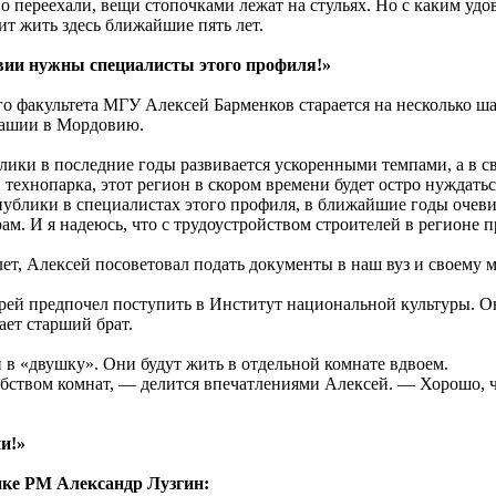
но переехали, вещи стопочками лежат на стульях. Но с каким уд
т жить здесь ближайшие пять лет.
овии нужны специалисты этого профиля!»
о факультета МГУ Алексей Барменков старается на несколько ша
вашии в Мордовию.
ики в последние годы развивается ускоренными темпами, а в с
технопарка, этот регион в скором времени будет остро нуждатьс
публики в специалистах этого профиля, в ближайшие годы очеви
. И я надеюсь, что с трудоустройством строителей в регионе п
ет, Алексей посоветовал подать документы в наш вуз и своему
ей предпочел поступить в Институт национальной культуры. Он
ает старший брат.
 в «двушку». Они будут жить в отдельной комнате вдвоем.
бством комнат, — делится впечатлениями Алексей. — Хорошо, чт
и!»
ке РМ Александр Лузгин: