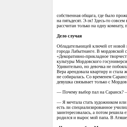
собственная общага, где было прож
на пятьдесят. Э-эх! Здесь-то совсе
рассчитан только на одну комнату, 
Дело случая
Обладательницей ключей от новой 
города Лабытнанге. В мордовской с
«Декоративно-прикладное творчест
культуры Мордовского госуниверсит
Удивительно, но девочка не побояла
Вера арендовала квартиру и стала 
не собиралась. Со временем Саранс
девушка связывает только с Мордов
— Почему выбор пал на Саранск? 
— Я мечтала стать художником или 
есть ли специализированное училищ
заинтересовалась, а потом решила е
родился и вырос мой папа. В Атяш