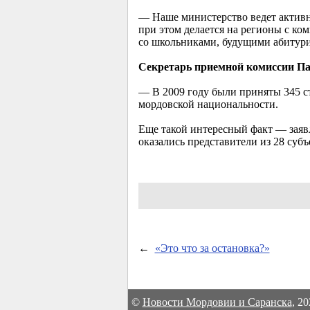
— Наше министерство ведет активн
при этом делается на регионы с к
со школьниками, будущими абитури
Секретарь приемной комиссии Па
— В 2009 году были приняты 345 ст
мордовской национальности.
Еще такой интересный факт — заяв
оказались представители из 28 суб
←
«Это что за остановка?»
©
Новости Мордовии и Саранска
, 2