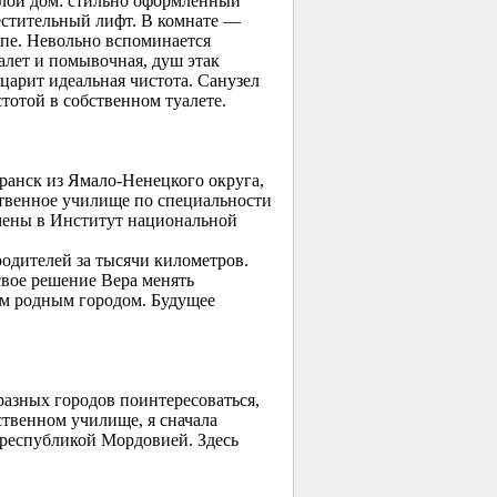
лой дом: стильно оформленный
естительный лифт. В комнате —
пе. Невольно вспоминается
алет и помывочная, душ этак
 царит идеальная чистота. Санузел
стотой в собственном туалете.
ранск из Ямало-Ненецкого округа,
ственное училище по специальности
мены в Институт национальной
родителей за тысячи километров.
свое решение Вера менять
оим родным городом. Будущее
разных городов поинтересоваться,
ственном училище, я сначала
й республикой Мордовией. Здесь