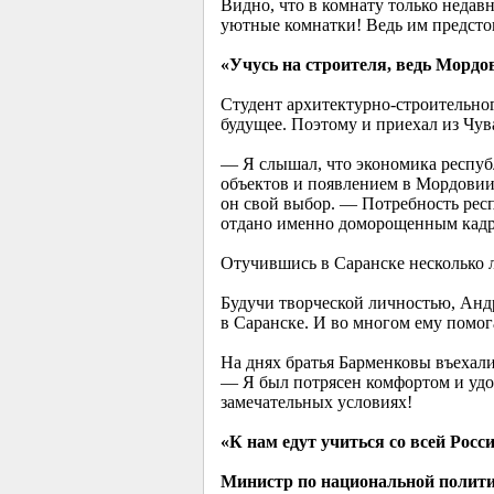
Видно, что в комнату только недав
уютные комнатки! Ведь им предстои
«Учусь на строителя, ведь Морд
Студент архитектурно-строительног
будущее. Поэтому и приехал из Чу
— Я слышал, что экономика республ
объектов и появлением в Мордовии 
он свой выбор. — Потребность рес
отдано именно доморощенным кадрам
Отучившись в Саранске несколько л
Будучи творческой личностью, Андр
в Саранске. И во многом ему помог
На днях братья Барменковы въехали
— Я был потрясен комфортом и удо
замечательных условиях!
«К нам едут учиться со всей Росси
Министр по национальной полити