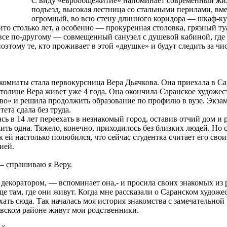
С виду «еврообщежитие» напоминает современный жи
подъезд, высокая лестница со стальными перилами, вм
огромный, во всю стену длинного коридора — шкаф-ку
ито столько лет, а особенно — прокуренная столовка, грязный ту
м все по-другому — совмещенный санузел с душевой кабиной, где
поэтому те, кто проживает в этой «двушке» и будут следить за чи
комнаты стала первокурсница Вера Дьячкова. Она приехала в Са
толице Вера живет уже 4 года. Она окончила Саранское художе
во» и решила продолжить образование по профилю в вузе. Экза
ета сдала без труда.
сь в 14 лет переехать в незнакомый город, оставив отчий дом и 
жить одна. Тяжело, конечно, приходилось без близких людей. Но 
к ей настолько полюбился, что сейчас студентка считает его св
ией.
— спрашиваю я Веру.
декоратором, — вспоминает она,- и просила своих знакомых из 
е там, где они живут. Когда мне рассказали о Саранском художе
хать сюда. Так началась моя история знакомства с замечательно
евском районе живут мои родственники.