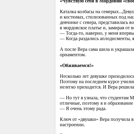
«Чувствую себя в Мордовии «сво
Каталка колбасы на семерых...Деву
и костюмах, стилизованных под на
девчонке с севера, представилась 
в мордовское платье и, замирая от 
— Тогда-то, наверно, у меня вперв
— Когда раздались аплодисменты, я
А после Вера сама шила и украшал
орнаментом.
«Обживаемся!»
Несколько лет девушке приходилось
Поэтому на последнем курсе училища
нелегко приходится. И Вера решила
— Но тут я узнала, что студентам 
отличные, поэтому я и образование
— Я очень этому рада.
Ключ от «двушки» Вера получила вм
настроении.