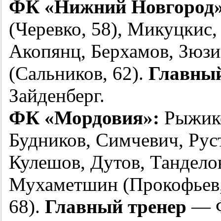
ФК «Нижний Новгород»
(Черевко, 58), Микуцкис,
Акопянц, Берхамов, Зюзи
(Сальников, 62).
Главный
Зайденберг.
ФК «Мордовия»:
Рыжико
Будников, Симчевич, Рус
Кулешов, Дутов, Танделов
Мухаметшин (Прокофьев, 
68).
Главный тренер
— Ф