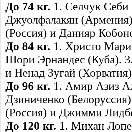
До 74 кг.
1. Селчук Себи 
Джуолфалакян (Армени
(Россия) и Данияр Кобон
До 84 кг.
1. Христо Марин
Шори Эрнандес (Куба). 
и Ненад Зугай (Хорватия)
До 96 кг.
1. Амир Азиз А
Дзиниченко (Белоруссия
(Россия) и Джимми Лидб
До 120 кг.
1. Михан Лопеc