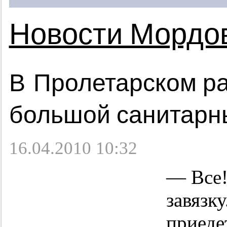
Новости Мордо
В Пролетарском р
большой санитарн
16.04.2010 10:32
— Все!
завязк
приеде