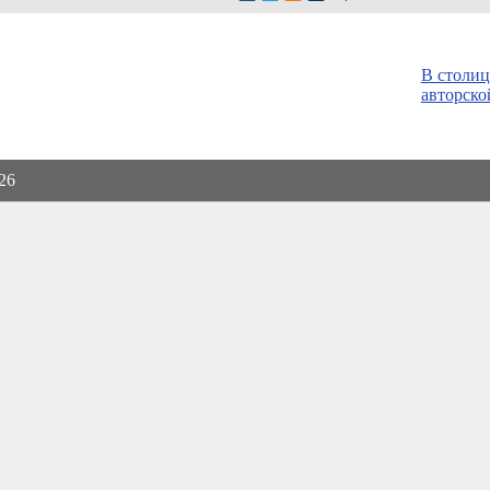
В столиц
авторско
026