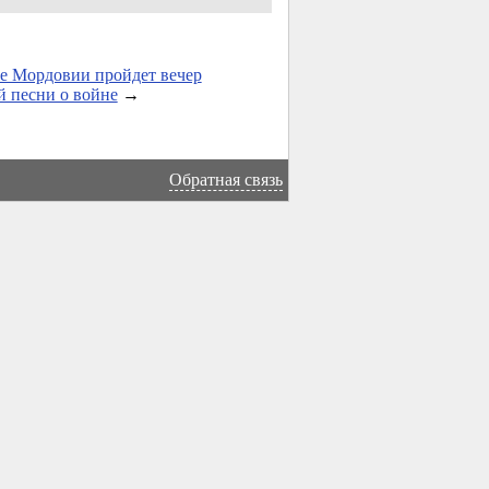
е Мордовии пройдет вечер
й песни о войне
→
Обратная связь