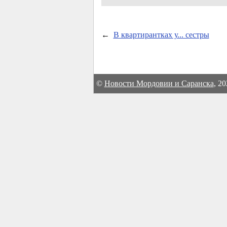
←
В квартирантках у... сестры
©
Новости Мордовии и Саранска
, 2