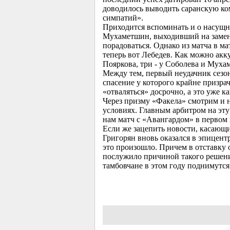
доводилось выводить саранскую ком
симпатий».
Приходится вспоминать и о насущн
Мухаметшин, выходивший на замену
порадоваться. Однако из матча в ма
теперь вот Лебедев. Как можно акку
Пояркова, три - у Соболева и Мух
Между тем, первый неудачник сезон
спасение у которого крайне призра
«отваляться» досрочно, а это уже 
Через призму «Факела» смотрим и 
условиях. Главным арбитром на эту
нам матч с «Авангардом» в первом
Если же зацепить новости, касающи
Григорян вновь оказался в эпицент
это произошло. Причем в отставку
послужило причиной такого решения
тамбовчане в этом году поднимутся