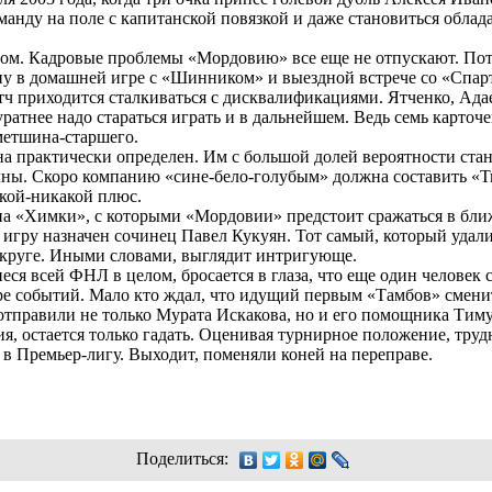
анду на поле с капитанской повязкой и даже становиться облад
ом. Кадровые проблемы «Мордовию» все еще не отпускают. Пот
 в домашней игре с «Шинником» и выездной встрече со «Спарт
тч приходится сталкиваться с дисквалификациями. Ятченко, Адае
ратнее надо стараться играть и в дальнейшем. Ведь семь карточе
аметшина-старшего.
а практически определен. Им с большой долей вероятности стан
чны. Скоро компанию «сине-бело-голубым» должна составить «Т
какой-никакой плюс.
на «Химки», с которыми «Мордовии» предстоит сражаться в бли
 игру назначен сочинец Павел Кукуян. Тот самый, который удал
 круге. Иными словами, выглядит интригующе.
еся всей ФНЛ в целом, бросается в глаза, что еще один человек
ре событий. Мало кто ждал, что идущий первым «Тамбов» сменит
 отправили не только Мурата Искакова, но и его помощника Тим
, остается только гадать. Оценивая турнирное положение, трудн
 в Премьер-лигу. Выходит, поменяли коней на переправе.
Поделиться: