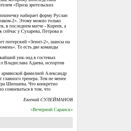
ателем «Приза зрительских
ихонечку набирает форму Руслан
аком-2». Этому можно только
в, в последнем матче - Киреев, а
к сейчас у Сухарева, Петрова и
ет питерский «Зенит-2», шансы на
юмень». То есть две команды
жайший уик-энд в гостевых
ил Владислава Адаева, испортив
 с армянской фамилией Александр
 главного тренера. Тем не менее
ура Шипшева. Что конкретно
о сомневаться в том, что
Евгений СУЛЕЙМАНОВ
«Вечерний Саранск»