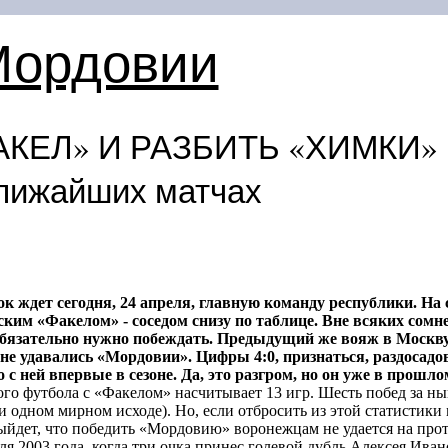
Мордовии
КЕЛ» И РАЗБИТЬ «ХИМКИ» 
лижайших матчах
 ждет сегодня, 24 апреля, главную команду республики. На
ким «Факелом» - соседом снизу по таблице. Вне всяких сомне
 обязательно нужно побеждать. Предыдущий же вояж в Москву
не удавались «Мордовии». Цифры 4:0, признаться, раздосадов
 с ней впервые в сезоне. Да, это разгром, но он уже в прошл
го футбола с «Факелом» насчитывает 13 игр. Шесть побед за н
и одном мирном исходе). Но, если отбросить из этой статистики
дет, что победить «Мордовию» воронежцам не удается на протя
ля 2003 года, когда три очка принес голевой дубль Алексея Ива