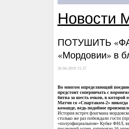
Новости 
ПОТУШИТЬ «ФА
«Мордовии» в б
26.04.2019 15:37
Во многом определяющий поединок
предстоит соперничать с воронежс
битва за шесть очков, в которой
Матчи со «Спартаком-2» никогда 
команде, ведь подобное произошло
История встреч флагмана мордовско
столько же раз побеждали гости (пр
«полуофициальном» Кубке ФНЛ, вый
последний успех датирован 16 апре