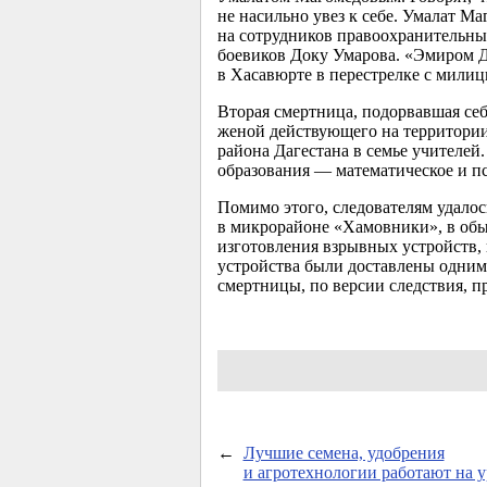
не насильно увез к себе. Умалат М
на сотрудников правоохранительны
боевиков Доку Умарова. «Эмиром Да
в Хасавюрте в перестрелке с мили
Вторая смертница, подорвавшая себ
женой действующего на территории
района Дагестана в семье учителе
образования — математическое и п
Помимо этого, следователям удалос
в микрорайоне «Хамовники», в обы
изготовления взрывных устройств,
устройства были доставлены одним
смертницы, по версии следствия, пр
←
Лучшие семена, удобрения
и агротехнологии работают на 