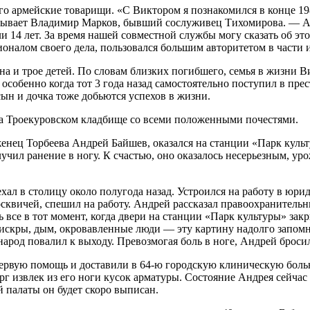
го армейские товарищи. «С Виктором я познакомился в конце 198
зывает Владимир Марков, бывший сослуживец Тихомирова. — А 
 14 лет. За время нашей совместной службы могу сказать об это
оналом своего дела, пользовался большим авторитетом в части 
а и трое детей. По словам близких погибшего, семья в жизни Ви
особенно когда тот 3 года назад самостоятельно поступил в пре
сын и дочка тоже добьются успехов в жизни.
а Троекуровском кладбище со всеми положенными почестями.
нец Торбеева Андрей Байшев, оказался на станции «Парк культу
учил ранение в ногу. К счастью, оно оказалось несерьезным, у
хал в столицу около полугода назад. Устроился на работу в юри
сквичей, спешил на работу. Андрей рассказал правоохранитель
сь все в тот момент, когда двери на станции «Парк культуры» зак
 искры, дым, окровавленные люди — эту картину надолго запом
народ повалил к выходу. Превозмогая боль в ноге, Андрей бросил
первую помощь и доставили в
64-ю
городскую клиническую боль
г извлек из его ноги кусок арматуры. Состояние Андрея сейчас
й палаты он будет скоро выписан.