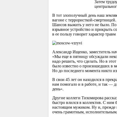
Затем трудо
центрального
В тот злополучный день наш земляк
вагоне с террористкой-смертницей.
Шансов выжить у него не было. По
взрывное устройство и прикрыть с
в ее пользу говорит характер трав
Александр Ищенко, заместитель на
«Мы еще в пятницу обсуждали неко
надо решить, что сделать. Но в эт
было известно о произошедших в мет
Но до последнего момента никто из 
В свои 45 лет он находился в пре
нам помогало и в работе, и так — д
день».
Другие коллеги Тихомирова рассказы
быстро влился в коллектив. С ним 
настоящим мужиком. Ну и, прежде 
очень грамотным, исполнительным,