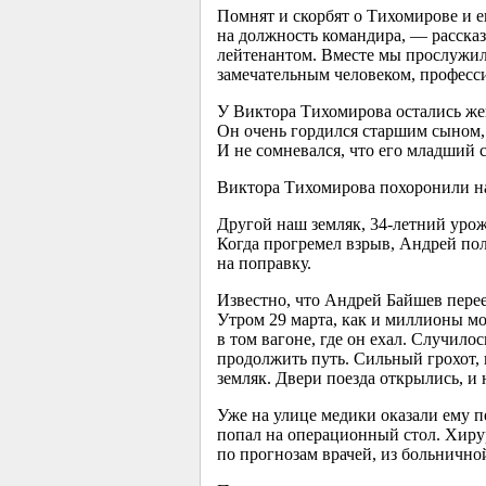
Помнят и скорбят о Тихомирове и е
на должность командира, — расска
лейтенантом. Вместе мы прослужили
замечательным человеком, професси
У Виктора Тихомирова остались жен
Он очень гордился старшим сыном, 
И не сомневался, что его младший 
Виктора Тихомирова похоронили н
Другой наш земляк,
34-летний
уроже
Когда прогремел взрыв, Андрей пол
на поправку.
Известно, что Андрей Байшев перее
Утром 29 марта, как и миллионы мо
в том вагоне, где он ехал. Случило
продолжить путь. Сильный грохот,
земляк. Двери поезда открылись, и 
Уже на улице медики оказали ему 
попал на операционный стол. Хирур
по прогнозам врачей, из больнично