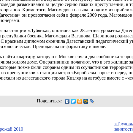
агомедов разыскивался за целую серию тяжких преступлений, в т
х органов. Кроме того, Магомедова называли одним из приближ
гестана» он провозгласил себя в феврале 2009 года. Магомедов
ционерами.
я на станции «Лубянка», опознана как
28-летняя
уроженка Дагес
 республики боевика Магомедали Вагапова. Шарипова родилась 
й. С красным дипломом окончила Дагестанский педагогический у
сихологическое. Преподавала информатику в школе.
ь найти квартиру, которую в Москве сняли два сообщника терр
чном жилом доме. Оперативники полагают, что в это жилище за
 которые позже были собраны одним из соучастников террорист
 из преступников к станции метро «Воробьевы горы» и передан
иехали из дагестанского города Кизляр на автобусе вместе с «ч
Поделиться:
«Трудовы
урожай 2010
занятост