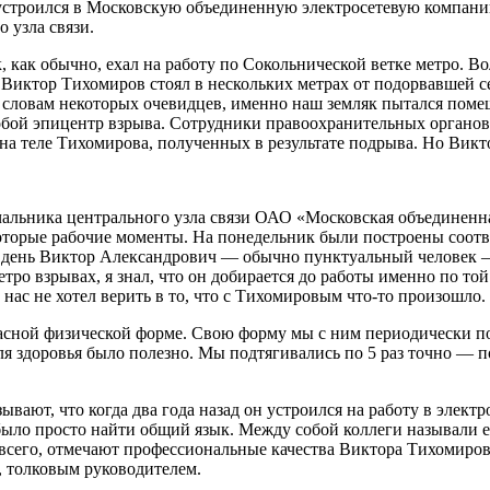
устроился в Московскую объединенную электросетевую компани
 узла связи.
, как обычно, ехал на работу по Сокольнической ветке метро. Во
 Виктор Тихомиров стоял в нескольких метрах от подорвавшей с
 словам некоторых очевидцев, именно наш земляк пытался поме
обой эпицентр взрыва. Сотрудники правоохранительных органов
м на теле Тихомирова, полученных в результате подрыва. Но Ви
чальника центрального узла связи ОАО «Московская объединенна
торые рабочие моменты. На понедельник были построены соотв
от день Виктор Александрович — обычно пунктуальный человек 
ро взрывах, я знал, что он добирается до работы именно по той
нас не хотел верить в то, что с Тихомировым что-то произошло.
красной физической форме. Свою форму мы с ним периодически п
ля здоровья было полезно. Мы подтягивались по 5 раз точно — п
вают, что когда два года назад он устроился на работу в элект
было просто найти общий язык. Между собой коллеги называли е
всего, отмечают профессиональные качества Виктора Тихомиро
 толковым руководителем.