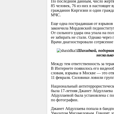
По последним данным, число жертв
85 человек, 76 из них в настоящее
гражданин Киргизии и один гражда
МЧС.
Еще одна пострадавшая от взрыво
закончила Мордовский пединститут 
От сильного удара она упала на пол
ее забирать не стали. Однако чере
Врачи диагностировали сотрясение 
Шахидкой, подорвав
нескольк
Между тем ответственность за тера
В Интернете появилось его видеооб
словам, взрывы в Москве — это о
11 февраля. Силовики ловили групп
Национальный антитеррористически
была
17-летняя
Джанет Абдуллаева —
Абдуллаевой была установлена с п
по фотографии.
Джанет Абдуллаева попала в бандпо
Умалатом Магомедовым. Говорят, что