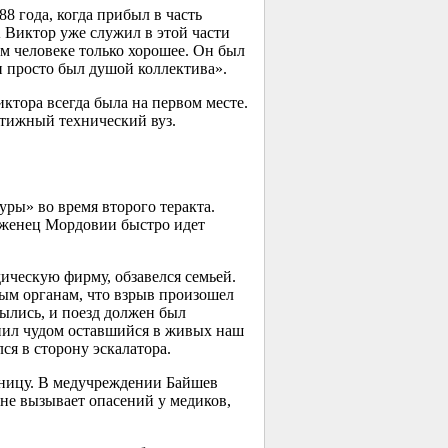
8 года, когда прибыл в часть
Виктор уже служил в этой части
м человеке только хорошее. Он был
и просто был душой коллектива».
ктора всегда была на первом месте.
стижный технический вуз.
ры» во время второго теракта.
роженец Мордовии быстро идет
дическую фирму, обзавелся семьей.
ным органам, что взрыв произошел
рылись, и поезд должен был
нил чудом оставшийся в живых наш
ся в сторону эскалатора.
ницу. В медучреждении Байшев
 не вызывает опасений у медиков,