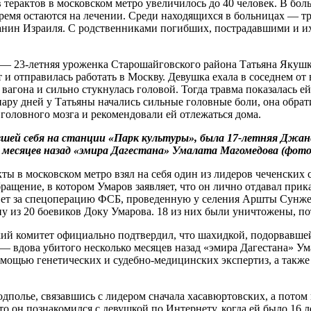
 терактов в московском метро увеличилось до 40 человек. В бо
 время остаются на лечении. Среди находящихся в больницах — 
нин Израиля. С родственниками погибших, пострадавшими и и
в —
23-летняя
уроженка Старошайговского района Татьяна Якушк
и отправилась работать в Москву. Девушка ехала в соседнем от 
 вагона и сильно стукнулась головой. Тогда травма показалась е
з пару дней у Татьяны начались сильные головные боли, она обра
головного мозга и рекомендовали ей отлежаться дома.
шей себя на станции «Парк культуры», была
17-летняя
Джане
о месяцев назад «эмира Дагестана» Умалата Магомедова (фото 
кты в московском метро взял на себя один из лидеров чеченских
ращение, в котором Умаров заявляет, что он лично отдавал прик
твет за спецоперацию ФСБ, проведенную у селения Аршты Сунж
у из 20 боевиков Доку Умарова. 18 из них были уничтожены, по
й комитет официально подтвердил, что шахидкой, подорвавшей 
 вдова убитого несколько месяцев назад «эмира Дагестана» Ум
омощью генетических и судебно-медицинских экспертиз, а такж
дполье, связавшись с лидером сначала хасавюртовских, а потом 
 он познакомился с девушкой по Интернету, когда ей было 16 ле