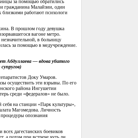
льницы за помощью обратились
три гражданина Малайзии, один
х близкими работают психологи
ина. В прошлом году девушка
взорвавшегося вагоне метро.
й незначительной, в больницу
тилась за помощью в медучреждение.
т Абдуллаева — вдова убитого
супругов)
 сепаратистов Доку Умаров.
азы осуществить эти взрывы. По его
енского района Ингушетии
терь среди «федералов» не было.
себя на станции «Парк культуры»,
алата Магомедова. Личность
е процедуры опознания
и всех дагестанских боевиков
т, а потом при встрече чуть ли