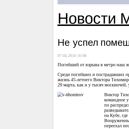
Новости 
Не успел помеш
07.04.2010 16:08
Погибший от взрыва в метро наш з
Среди погибших и пострадавших пр
жизнь
45-летнего
Виктора Тихомир
29 марта, как и у тысяч москвичей,
Виктор Тихо
командное у
по распреде
разведывате
на Кубе, гд
Вооруженным
переехал не