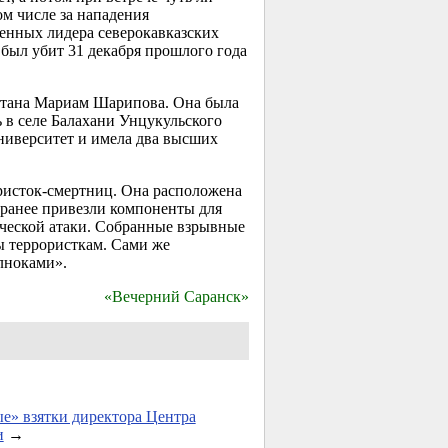
ом числе за нападения
енных лидера северокавказских
 был убит 31 декабря прошлого года
тана Мариам Шарипова. Она была
в селе Балахани Унцукульского
ниверситет и имела два высших
ористок-смертниц. Она расположена
ранее привезли компоненты для
ической атаки. Собранные взрывные
ы террористкам. Сами же
елноками».
«Вечерний Саранск»
е» взятки директора Центра
и
→