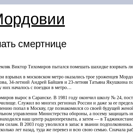
Мордовии
ать смертнице
емляк Виктор Тихомиров пытался помешать шахидке взорвать л
и взрывах в московском метро оказались трое уроженцев Мордов
ова,
34-летний
Андрей Байшев и
23-летняя
Татьяна Якушкина по
 у них началось с поездки в метро…
миров вырос в Саранске. В 1981 году окончил школу № 24, пост
чилище. Служил во многих регионах России и даже за ее преде
лению попал в Москву, где познакомился со своей будущей жено
льном управлении Министерства обороны, а посему защищать 
е находился наш центр радиоперехвата, а затем — в Таджикистане
 силам. В 2003 году уволился в запас в звании подполковника
сколько лет назад, туда же перевез и всю свою семью. Сначала ра