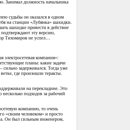
ю. Занимал должность начальника
лею судьбы он оказался в одном
ебя на станции «Лубянка» шахидки.
шать шахидке привести в действие
 подтверждают эту версию,
ктор Тихомиров не успел…
я электросетевая компания»:
етствующие планы: какие задачи
— сильно задерживался. Тогда уже
 ветке, где произошли теракты.
оддерживали на перекладине. Это
о несколько подходов за рабочий
росетевую компанию, то очень
го «своим человеком» и просто
ва. Он был сильным инженером,