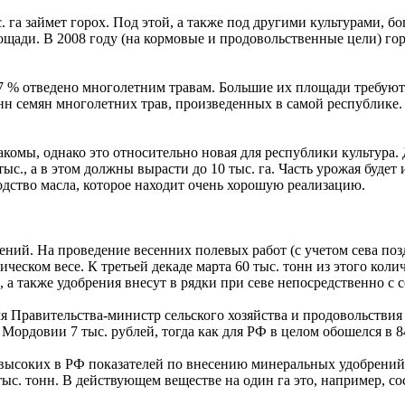
. га займет горох. Под этой, а также под другими культурами, б
щади. В 2008 году (на кормовые и продовольственные цели) горо
7 % отведено многолетним травам. Большие их площади требуют 
онн семян многолетних трав, произведенных в самой республике
акомы, однако это относительно новая для республики культура.
с., а в этом должны вырасти до 10 тыс. га. Часть урожая будет 
одство масла, которое находит очень хорошую реализацию.
ений. На проведение весенних полевых работ (с учетом сева поз
еском весе. К третьей декаде марта 60 тыс. тонн из этого коли
 а также удобрения внесут в рядки при севе непосредственно с 
ля Правительства-министр сельского хозяйства и продовольстви
Мордовии 7 тыс. рублей, тогда как для РФ в целом обошелся в 8
высоких в РФ показателей по внесению минеральных удобрений
тыс. тонн. В действующем веществе на один га это, например, сос