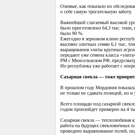
Озимые, как показало их обследова
о себе самую трогательную заботу.
Важнейший слагаемый высокой урож
было приготовлено 64,3 тыс. тонн,
было 90 %.
Ежегодно в зерновом клине республ
высеяно элитных семян 6,1 тыс. тон
выращивания элиты крупных агрохо
передают уже семена класса «элита
РМ с Минсельхозом РФ, предусматр
Но республика уже работает с опер
Сахарная свекла — тоже приорит
В прошлом году Мордовия показала 
не только не сдавать позиций, но и
Всего площади под сахарной свекло
годом произойдет примерно на 4 тыс
Сахарная свекла — теплолюбивая ку
работа на будущих свекловичных п
проведено выравнивание полей, по