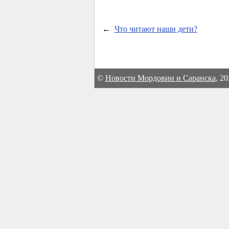
←
Что читают наши дети?
©
Новости Мордовии и Саранска
, 2