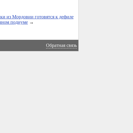
и из Мордовии готовятся к дефиле
чном подиуме
→
Обратная связь