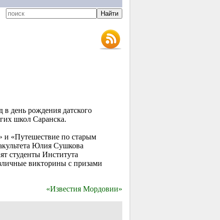
д в день рождения датского
гих школ Саранска.
» и «Путешествие по старым
акультета Юлия Сушкова
ят студенты Института
азличные викторины с призами
«Известия Мордовии»