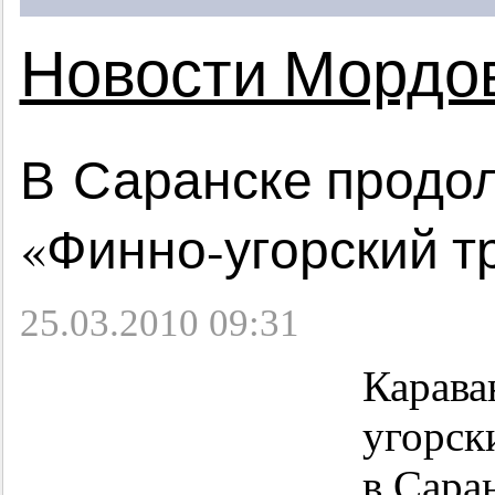
Новости Мордо
В Саранске продол
«Финно-угорский т
25.03.2010 09:31
Карава
угорск
в Сара