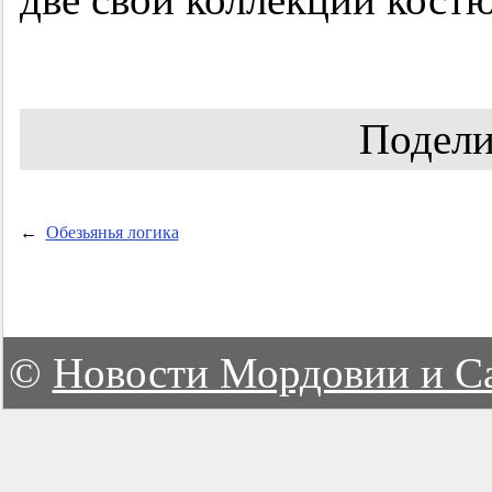
Подели
←
Обезьянья логика
©
Новости Мордовии и С