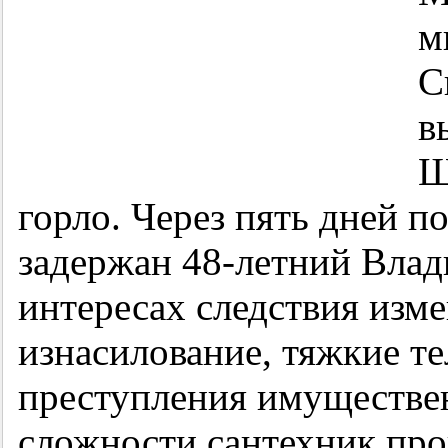
м
С
в
Ш
горло. Через пять дней п
задержан 48-летний Вла
интересах следствия изме
изнасилование, тяжкие т
преступления имуществен
сложности сантехник пров