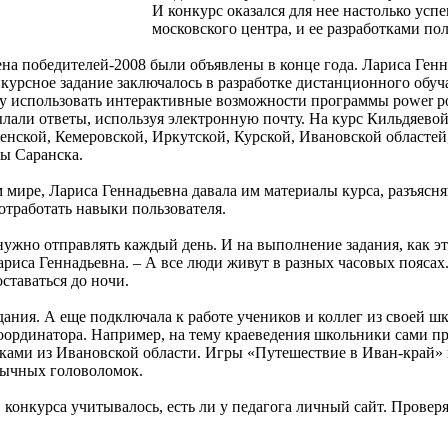
И конкурс оказался для нее настолько усп
московского центра, и ее разработками по
ена победителей-2008 были объявлены в конце года. Лариса Генн
курсное задание заключалось в разработке дистанционного обуч
у использовать интерактивные возможности программы power poin
лали ответы, используя электронную почту. На курс Кильдяево
енской, Кемеровской, Иркутской, Курской, Ивановской областей
лы Саранска.
 мире, Лариса Геннадьевна давала им материалы курса, разъясня
отработать навыки пользователя.
нужно отправлять каждый день. И на выполнение задания, как 
Лариса Геннадьевна. – А все люди живут в разных часовых поясах
ставаться до ночи.
дания. А еще подключала к работе учеников и коллег из своей ш
координатора. Например, на тему краеведения школьники сами 
ками из Ивановской области. Игры «Путешествие в Иван-край» и
вычных головоломок.
конкурса учитывалось, есть ли у педагога личный сайт. Проверя