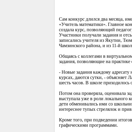
Сам конкурс длился два месяца, им
«Учитель математики». Главное кон
создала курс, позволяющий педагог
Участники получали задания и отсы
записались учителя из Якутии, Тюм
Чамзинского района, и из 11-й шко
Общаясь с коллегами в виртуальном
задания, позволяющие на практике 
- Новые задания каждому адресату 
курсах, даются сутки, - объясняет 
шесть часов. В школе приходилось о
Потом она проверяла, оценивала за
выступала уже в роли локального 
дети обменивались ими со школьни
интереснее тупых стрелялок и при
Кроме того, при подведении итогов 
графическими программами.