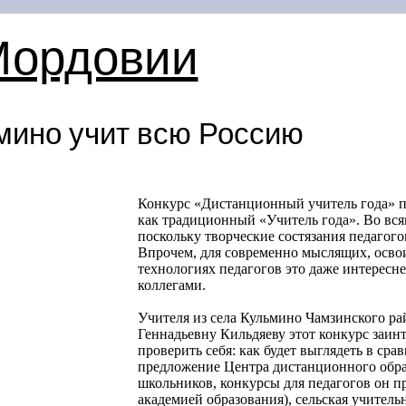
Мордовии
ьмино учит всю Россию
Конкурс «Дистанционный учитель года» по
как традиционный «Учитель года». Во всяк
поскольку творческие состязания педагого
Впрочем, для современно мыслящих, осв
технологиях педагогов это даже интересне
коллегами.
Учителя из села Кульмино Чамзинского р
Геннадьевну Кильдяеву этот конкурс заин
проверить себя: как будет выглядеть в ср
предложение Центра дистанционного обра
школьников, конкурсы для педагогов он п
академией образования), сельская учитель