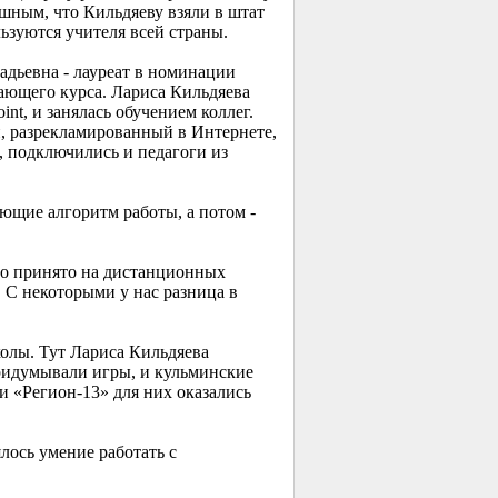
ешным, что Кильдяеву взяли в штат
льзуются учителя всей страны.
адьевна - лауреат в номинации
ающего курса. Лариса Кильдяева
t, и занялась обучением коллег.
й, разрекламированный в Интернете,
, подключились и педагоги из
ющие алгоритм работы, а потом -
это принято на дистанционных
. С некоторыми у нас разница в
колы. Тут Лариса Кильдяева
придумывали игры, и кульминские
 «Регион-13» для них оказались
лось умение работать с