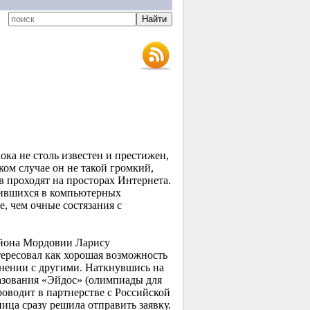
ка не столь известен и престижен,
ом случае он не такой громкий,
в проходят на просторах Интернета.
оившихся в компьютерных
е, чем очные состязания с
айона Мордовии Ларису
тересовал как хорошая возможность
авнении с другими. Наткнувшись на
зования «Эйдос» (олимпиады для
роводит в партнерстве с Российской
ница сразу решила отправить заявку.