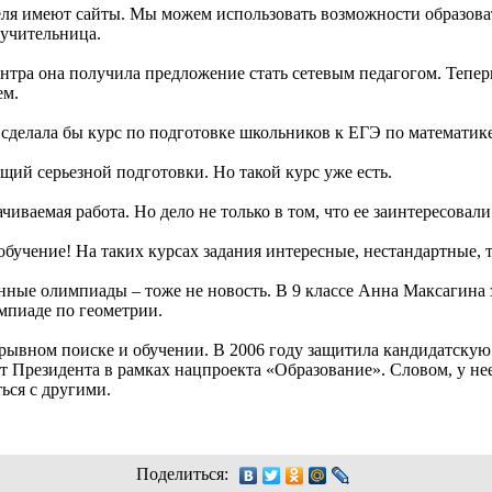
ителя имеют сайты. Мы можем использовать возможности образова
 учительница.
ентра она получила предложение стать сетевым педагогом. Тепер
ем.
о сделала бы курс по подготовке школьников к ЕГЭ по математике
щий серьезной подготовки. Но такой курс уже есть.
ачиваемая работа. Но дело не только в том, что ее заинтересовал
обучение! На таких курсах задания интересные, нестандартные, 
онные олимпиады – тоже не новость. В 9 классе Анна Максагина 
пиаде по геометрии.
ерывном поиске и обучении. В 2006 году защитила кандидатскую
 Президента в рамках нацпроекта «Образование». Словом, у нее
ься с другими.
Поделиться: