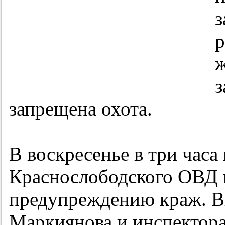
з
р
ж
з
запрещена охота.
В воскресенье в три часа
Краснослободского ОВД в
предупреждению краж. В
Маркиянова и инспектор