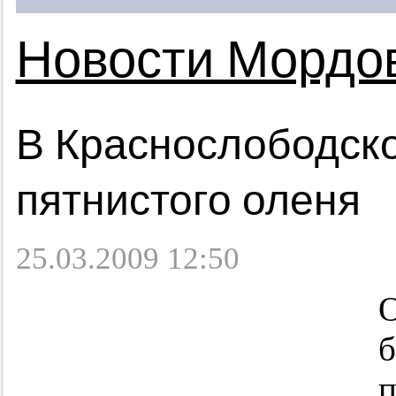
Новости Мордо
В Краснослободско
пятнистого оленя
25.03.2009 12:50
О
б
п