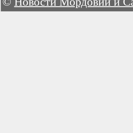
©
Новости Мордовии и С