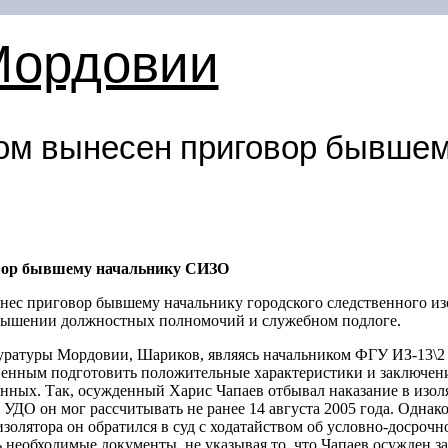
Мордовии
ом вынесен приговор бывшем
овор бывшему начальнику СИЗО
ынес приговор бывшему начальнику городского следственного из
ышении должностных полномочий и служебном подлоге.
куратуры Мордовии, Шариков, являясь начальником ФГУ ИЗ-13\
иненным подготовить положительные характеристики и заключен
нных. Так, осужденный Харис Чапаев отбывал наказание в изол
на УДО он мог рассчитывать не ранее 14 августа 2005 года. Однак
изолятора он обратился в суд с ходатайством об условно-досро
необходимые документы, не указывая то, что Чапаев осужден за