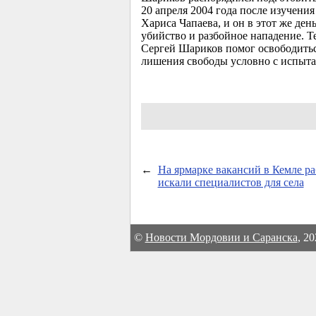
20 апреля 2004 года после изучен
Хариса Чапаева, и он в этот же де
убийство и разбойное нападение. Т
Сергей Шариков помог освободитьс
лишения свободы условно с испытат
←
На ярмарке вакансий в Кемле р
искали специалистов для села
©
Новости Мордовии и Саранска
, 2