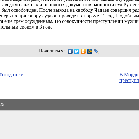
ия заведомо ложных и неполных документов районный суд Рузае
нь был освобожден. После выхода на свободу Чапаев совершил ряд
еперь по приговору суда он проведет в тюрьме 21 год. Подобным
я еще трем осужденным. По совокупности преступлений мужчине
ельным сроком в 3 года.
Поделиться:
аботодатели
В Мордов
преступ
026