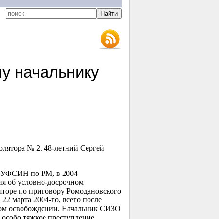
у начальнику
олятора № 2.
48-летний
Сергей
2 УФСИН по РМ, в 2004
ия об условно-досрочном
яторе по приговору Ромодановского
о 22 марта
2004-го
, всего после
чном освобождении. Начальник СИЗО
 особо тяжкое преступление.