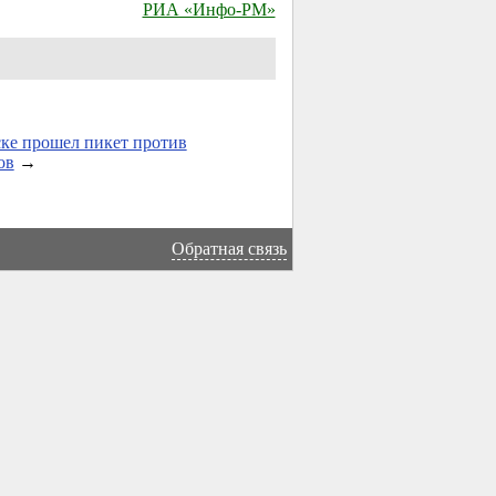
РИА «Инфо-РМ»
ке прошел пикет против
ов
→
Обратная связь