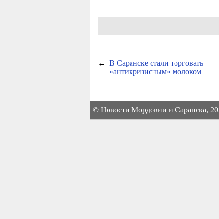
←
В Саранске стали торговать
«антикризисным» молоком
©
Новости Мордовии и Саранска
, 2