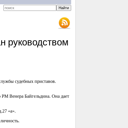
ан руководством
службы судебных приставов.
 РМ Венера Байгельдина. Она дает
.27 «а».
личность.