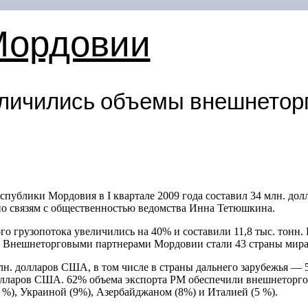
Мордовии
личились объемы внешнетор
спублики Мордовия в I квартале 2009 года составил 34 млн. до
о связям с общественностью ведомства Инна Тетюшкина.
 грузопотока увеличились на 40% и составили 11,8 тыс. тонн. В
нн. Внешнеторговыми партнерами Мордовии стали 43 страны мира
н. долларов США, в том числе в страны дальнего зарубежья — 
олларов США. 62% объема экспорта РМ обеспечили внешнеторгов
 %), Украиной (9%), Азербайджаном (8%) и Италией (5 %).