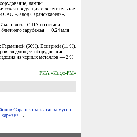
оборудование, лампы
ическая продукция и осветительное
и ОАО «Завод Сарансккабель».
,7 млн. долл. США и составил
н ближнего зарубежья — 0,24 млн.
 Германией (66%), Венгрией (11 %),
аров следующее: оборудование
изделия из черных металлов — 2 %,
РИА «Инфо-РМ»
йонов Саранска заплатят за мусор
о кармана
→