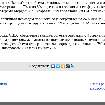
вили 36% от общего объема экспорта, электрические машины и 
материалы — 7% и по 6% — резина и изделия из нее, фармацевт
терами Мордовии в I квартале 2009 года стали ЗАО «Цветлит» 
алогичным периодом прошлого года сократился на 24% или на 6
— из стран дальнего зарубежья — 20,99 млн. долл. США, из стра
долл. США) обеспечили внешнеторговые операции с 4 странами:
стоимостном объеме импорта распределение основных групп тов
от общего объема импорта, готовые корма для животных — 7%, 
 пластмассы и изделия из них -2%.
Поделиться:
еника
Главы ра
из своег