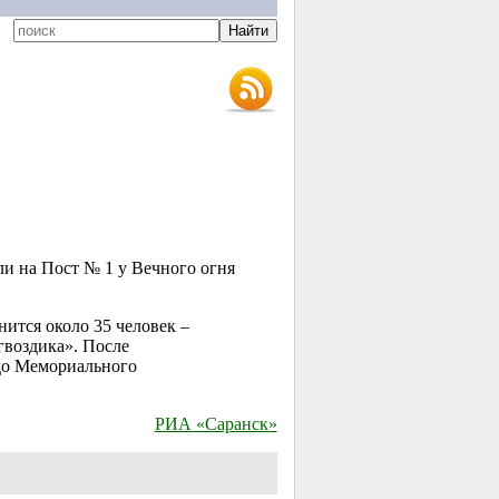
ли на Пост № 1 у Вечного огня
нится около 35 человек –
гвоздика». После
до Мемориального
РИА «Саранск»