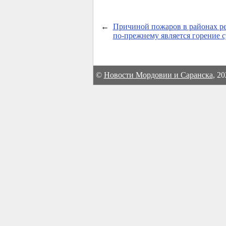
←
Причиной пожаров в районах р
по-прежнему является горение 
©
Новости Мордовии и Саранска
, 2