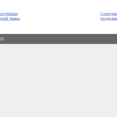
еспублики
Сотрудн
сухой травы
подделы
026