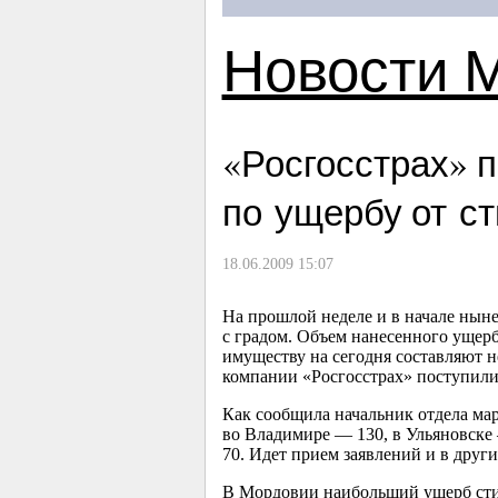
Новости 
«Росгосстрах» 
по ущербу от с
18.06.2009 15:07
На прошлой неделе и в начале нын
с градом. Объем нанесенного ущерб
имуществу на сегодня составляют н
компании «Росгосстрах» поступили 
Как сообщила начальник отдела мар
во Владимире — 130, в Ульяновске – 
70. Идет прием заявлений и в други
В Мордовии наибольший ущерб стих