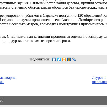
тративные здания. Сильный ветер валил деревья, крушил остано
ивому стечению обстоятельств обошлось без человеческих жертв
урегулирования убытков в Саранске поступило 120 обращений кл
й страховой случай произошел в селе Аксеново Лямбирского ра
етев несколько метров, громоздкая конструкция приземлилась н
тся. Специалистами компании проводится оценка по каждому с
 процедур выплат в самые короткие сроки.
Поделиться:
ая авария
Лауреата
ли»
школьни
026