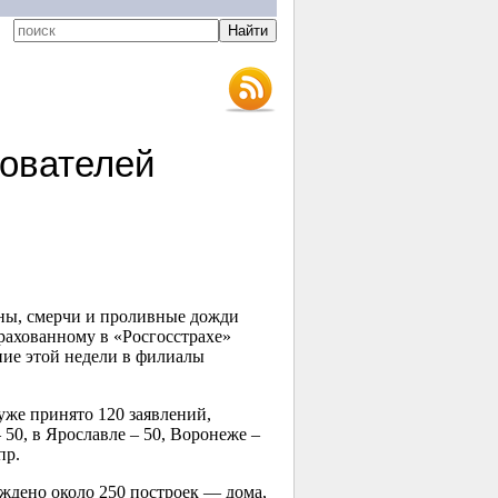
хователей
аны, смерчи и проливные дожди
трахованному в «Росгосстрахе»
ние этой недели в филиалы
уже принято 120 заявлений,
 50, в Ярославле – 50, Воронеже –
пр.
ждено около 250 построек — дома,