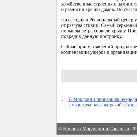
хозяйственные строения и админис
и разносил крыши домов. По счастл
На сегодня в Региональный центр 
от разгула стихии. Самый серьезны
порывом ветра сорвало крышу. Прол
повредив данную постройку.
Сейчас прием заявлений продолжае
компенсации ущерба и организации
←
В Мордовии произошла очередн
с участием пассажирской «Газе
©
Новости Мордовии и Саранска
, 2