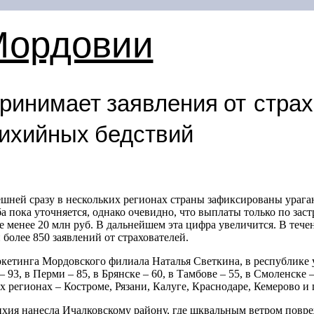
Мордовии
принимает заявления от стра
тихийных бедствий
ешней сразу в нескольких регионах страны зафиксированы ураг
а пока уточняется, однако очевидно, что выплаты только по зас
е менее 20 млн руб. В дальнейшем эта цифра увеличится. В тече
более 850 заявлений от страхователей.
кетинга Мордовского филиала Наталья Светкина, в республике 
93, в Перми – 85, в Брянске – 60, в Тамбове – 55, в Смоленске –
х регионах – Костроме, Рязани, Калуге, Краснодаре, Кемерово и 
ия нанесла Ичалковскому району, где шквальным ветром повре