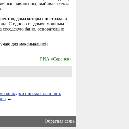
вочные павильоны, выбивал стекла
.
иентов, дома которых пострадали
йона. С одного из домов мощным
а соседскую баню, основательно
лучаю для максимальной
РИА «Саранск»
ми конкурса письма стали пять
ков
→
Обратная связь