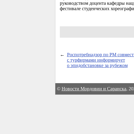
руководством доцента кафедры нац
фестивале студенческих хореограф
←
Роспотребнадзор по РМ совмес
с турфирмами информирует
о эпидобстановке за рубежом
©
Новости Мордовии и Саранска
, 2