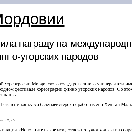
Мордовии
ила награду на международ
нно-угорских народов
 хореографии Мордовского государственного университета им
родном фестивале хореографии финно-угорских народов. Об эт
няйкина.
III степени конкурса балетмейстерских работ имени Хельми Ма
заводск.
оминации «Исполнительское искусство» получил коллектив совр