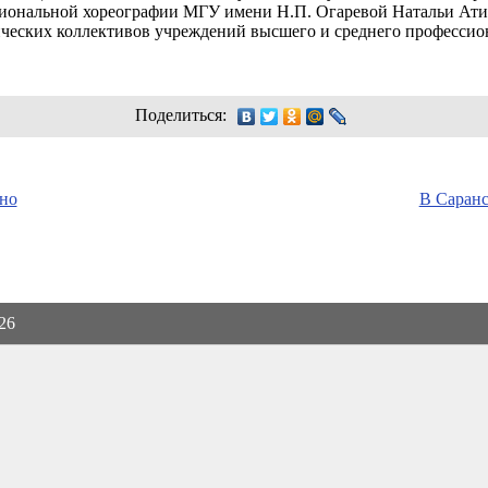
иональной хореографии МГУ имени Н.П. Огаревой Натальи Атит
ических коллективов учреждений высшего и среднего профессио
Поделиться:
тно
В Саранс
026