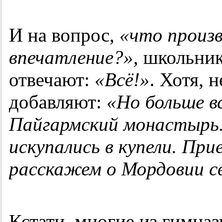
И на вопрос,
«что произв
впечатление?»,
школьники
отвечают:
«Всё!»
. Хотя, 
добавляют:
«Но больше вс
Пайгармский монастырь. 
искупались в купели.
Прие
расскажем о Мордовии св
Кстати, многие из гимназ