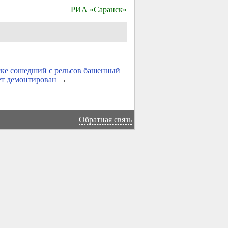
РИА «Саранск»
ке сошедший с рельсов башенный
ет демонтирован
→
Обратная связь