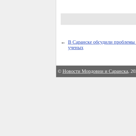
←
В Саранске обсудили проблемы
ученых
©
Новости Мордовии и Саранска
, 2