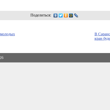
Поделиться:
 молодых
В Саранс
кран буд
026