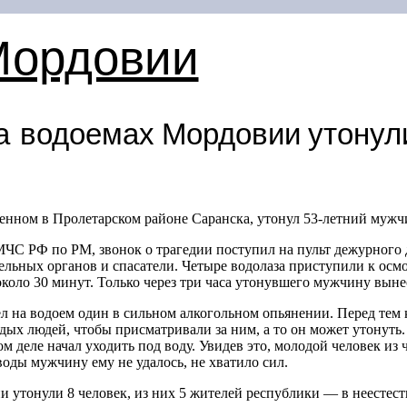
Мордовии
на водоемах Мордовии утонул
женном в Пролетарском районе Саранска, утонул
53-летний
мужчи
МЧС РФ по РМ, звонок о трагедии поступил на пульт дежурного д
льных органов и спасатели. Четыре водолаза приступили к осм
коло 30 минут. Только через три часа утонувшего мужчину вынес
 на водоем один в сильном алкогольном опьянении. Перед тем к
х людей, чтобы присматривали за ним, а то он может утонуть.
ом деле начал уходить под воду. Увидев это, молодой человек и
воды мужчину ему не удалось, не хватило сил.
и утонули 8 человек, из них 5 жителей республики — в неестес