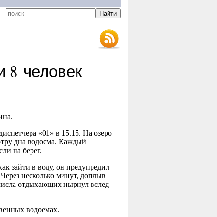
и 8 человек
на.
испетчера «01» в 15.15. На озеро
отру дна водоема. Каждый
ли на берег.
ак зайти в воду, он предупредил
 Через несколько минут, доплыв
з числа отдыхающих нырнул вслед
твенных водоемах.