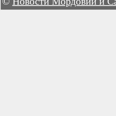
©
Новости Мордовии и С