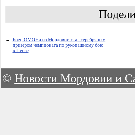
Подели
←
Боец ОМОНа из Мордовии стал серебряным
призером чемпионата по рукопашному бою
в Пензе
©
Новости Мордовии и С