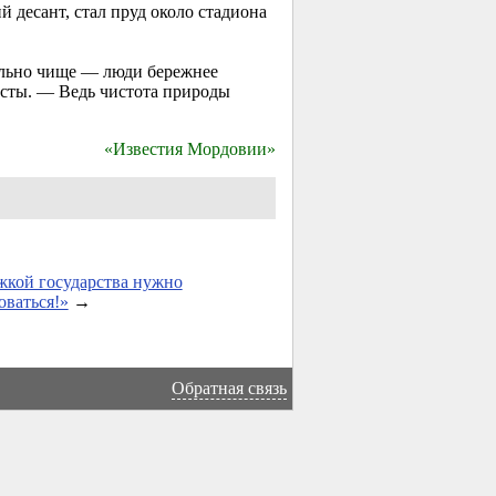
десант, стал пруд около стадиона
ельно чище — люди бережнее
исты. — Ведь чистота природы
«Известия Мордовии»
кой государства нужно
оваться!»
→
Обратная связь