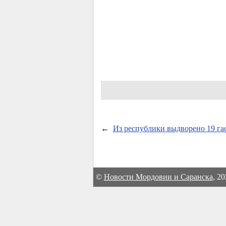
←
Из республики выдворено 19 га
©
Новости Мордовии и Саранска
, 2