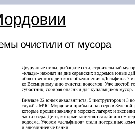
Мордовии
емы очистили от мусора
Двуручные пилы, рыбацкие сети, строительный мусор
«клады» находят на дне саранских водоемов юные да
общественного детского объединения «Дельфин». 7 и
ко Всемирному дню очистки водоемов. Уже шестой г
субботник, собирая опасный для купальщиков мусор.
Вначале 22 юных аквалангиста, 5 инструкторов и 3 в
службы МЧС Мордовии прибыли на озеро в Зеленой р
которые прошли закалку в морских лагерях и экспеди
части озера. Дети, которые занимаются дайвингом пе
водоема. Уловом «дельфинов» стали потерянные кем-т
и алюминиевые банки.