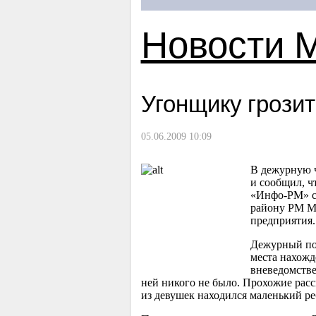
Новости 
Угонщику грози
05.06.2009 10:09
В дежурную ч
и сообщил, ч
«Инфо-РМ» с
району РМ Ма
предприятия.
Дежурный по 
места нахожд
вневедомстве
ней никого не было. Прохожие расс
из девушек находился маленький р