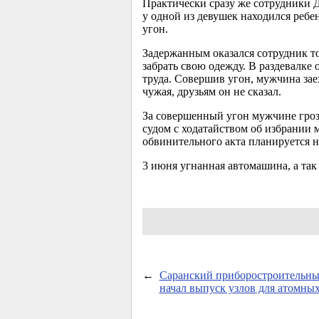
Практически сразу же сотрудники 
у одной из девушек находился ребе
угон.
Задержанным оказался сотрудник то
забрать свою одежду. В раздевалке
труда. Совершив угон, мужчина зае
чужая, друзьям он не сказал.
За совершенный угон мужчине грози
судом с ходатайством об избрании 
обвинительного акта планируется н
3 июня угнанная автомашина, а та
←
Саранский приборостроительны
начал выпуск узлов для атомны