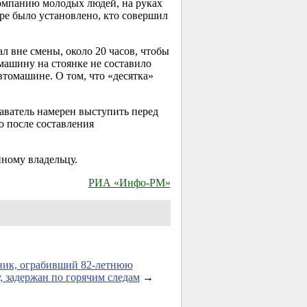
омпанию молодых людей, на руках
ре было установлено, кто совершил
л вне смены, около 20 часов, чтобы
машину на стоянке не составило
втомашине. О том, что «десятка»
аватель намерен выступить перед
о после составления
ному владельцу.
РИА «Инфо-РМ»
ник, ограбивший
82-летнюю
 задержан по горячим следам
→