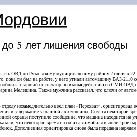
Мордовии
т до 5 лет лишения свободы
асть ОВД по Рузаевскому муниципальному району 2 июня в 22 
то, пока он был на работе, у него угнали автомашину ВАЗ-2110 
ообщила старший инспектор по взаимодействию со СМИ ОВД п
рина Мелешина. Также мужчина рассказал, что ключи от автомо
отделу незамедлительно ввел план «Перехват», ориентировал в
ения и задержание угнанной автомашины. Спустя некоторое вре
нной охраны поступило сообщение, что машина находится на ул
казали, что некоторое время назад из автомобиля вышли трое па
ебенок. Дополненная ориентировка снова была передана нарядам