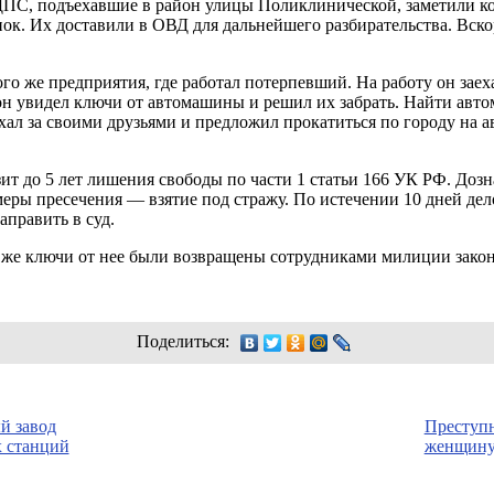
ДПС, подъехавшие в район улицы Поликлинической, заметили к
нок. Их доставили в ОВД для дальнейшего разбирательства. Вско
го же предприятия, где работал потерпевший. На работу он заеха
 он увидел ключи от автомашины и решил их забрать. Найти авто
хал за своими друзьями и предложил прокатиться по городу на а
т до 5 лет лишения свободы по части 1 статьи 166 УК РФ. Дозн
меры пресечения — взятие под стражу. По истечении 10 дней дел
аправить в суд.
к же ключи от нее были возвращены сотрудниками милиции закон
Поделиться:
й завод
Преступ
х станций
женщину,