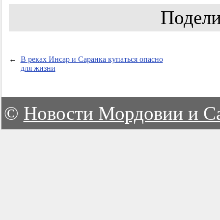
Подели
←
В реках Инсар и Саранка купаться опасно
для жизни
©
Новости Мордовии и С