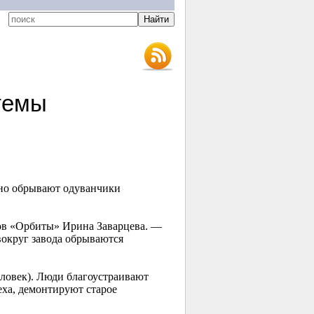
темы
но обрывают одуванчики
ов «Орбиты» Ирина Заварцева. —
вокруг завода обрываются
еловек). Люди благоустраивают
еха, демонтируют старое