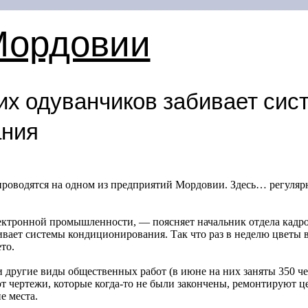
Мордовии
х одуванчиков забивает сис
ания
роводятся на одном из предприятий Мордовии. Здесь… регуляр
ектронной промышленности, — поясняет начальник отдела кадр
вает системы кондиционирования. Так что раз в неделю цветы 
то.
 и другие виды общественных работ (в июне на них заняты 350 ч
 чертежи, которые когда-то не были закончены, ремонтируют ц
е места.