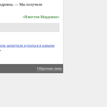
андровна. — Мы получили
«Известия Мордовии»
ом запретили купаться в карьере
→
Обратная связь