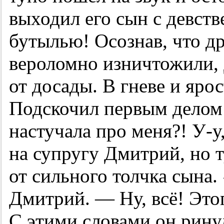
выходил его сын с девст
бутылью! Осознав, что др
вероломно изничтожили,
от досады. В гневе и ярос
Подскочил первым делом 
настучала про меня?!
У-у
на супругу Дмитрий, но т
от сильного толчка сына.
Дмитрий. — Ну, всё! Этог
С этими словами он рину