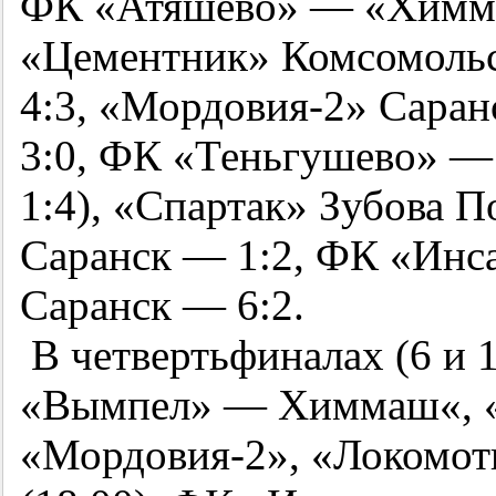
ФК «Атяшево» — «Химма
«Цементник» Комсомоль
4:3, «
Мордовия-2
» Сара
3:0, ФК «Теньгушево» — 
1:4), «Спартак» Зубова
Саранск — 1:2, ФК «Инс
Саранск — 6:2.
В четвертьфиналах (6 и 1
«Вымпел» — Химмаш«, 
«
Мордовия-2
», «Локомо