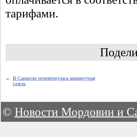
тарифами.
Подели
←
В Саранске перевернулась маршрутная
газель
©
Новости Мордовии и С