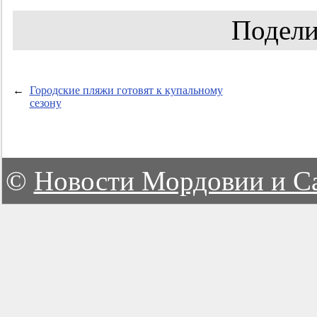
Подели
←
Городские пляжи готовят к купальному
сезону
©
Новости Мордовии и С