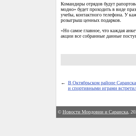
Командиры отрядов будут рапортова
модно» будет проходить в виде пра
учебы, контактного телефона. У ка
розыгрыш ценных подарков.
«Но самое главное, что каждая анке
акции все собранные данные поступ
←
В Октябрьском районе Саранска
и спортивными играми встретил
©
Новости Мордовии и Саранска
, 2