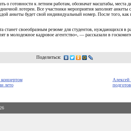
ть о готовности к летним работам, обозначат масштабы, места 
здничной лотереи. Все участники мероприятия заполнят анкеты 
ждой анкеты будет свой индивидуальный номер. После того, как в
та станет своеобразным резюме для студентов, нуждающихся в ра
ят в молодежное кадровое агентство», — рассказали в госкомит
Поделиться:
 концертом
Алексей
и лето
подготов
026