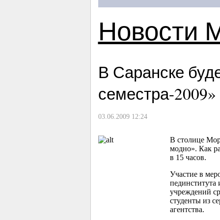
Новости 
В Саранске буде
семестра-2009»
03.06.2009 12:24
В столице Мор
модно». Как р
в 15 часов.
Участие в мер
пединститута 
учреждений ср
студенты из с
агентства.