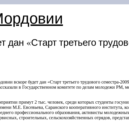
Мордовии
т дан «Старт третьего трудов
довии вскоре будет дан «Старт третьего трудового семестра-200
ассказали в Государственном комитете по делам молодежи РМ, м
оприятии примут 2 тыс. человек, среди которых студенты госуни
имени М.Е. Евсевьева, Саранского кооперативного института, к
еднего профессионального образования, активисты молодежных
ервисных, строительных, сельскохозяйственных отрядов, предст