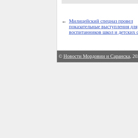
←
Милицейский спецназ провел
показательные выступления для
воспитанников школ и детских с
©
Новости Мордовии и Саранска
, 2