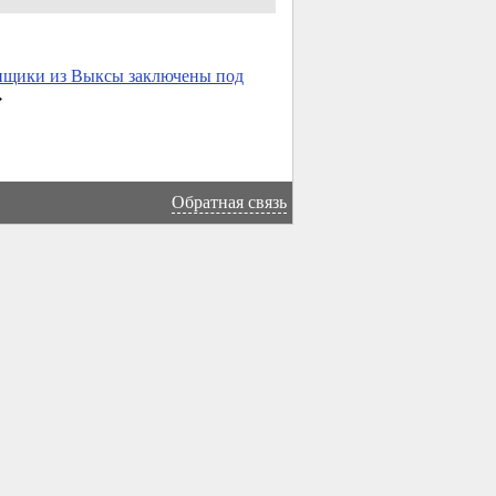
нщики из Выксы заключены под
→
Обратная связь