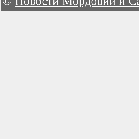
©
Новости Мордовии и С