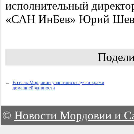
исполнительный директо
«САН ИнБев» Юрий Шев
Подели
←
В селах Мордовии участились случаи кражи
домашней живности
©
Новости Мордовии и С